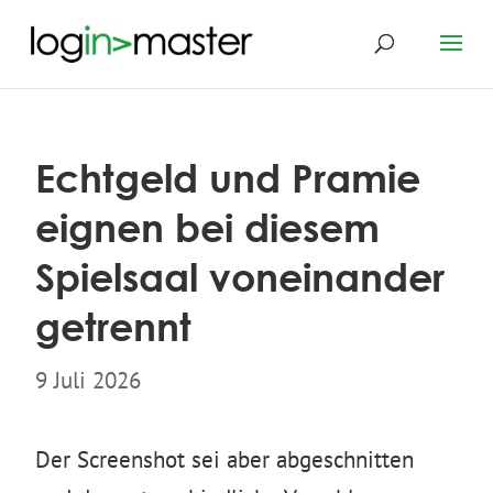
Echtgeld und Pramie
eignen bei diesem
Spielsaal voneinander
getrennt
9 Juli 2026
Der Screenshot sei aber abgeschnitten