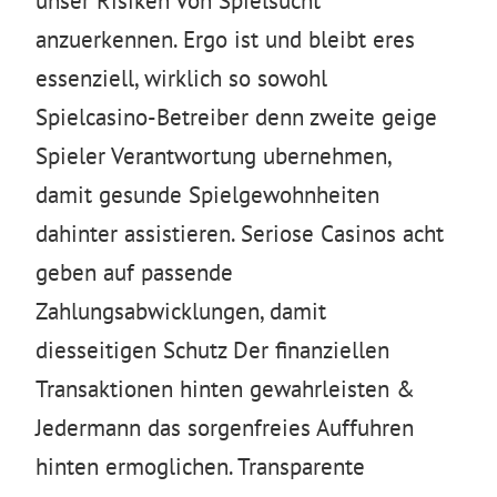
unser Risiken von Spielsucht
anzuerkennen. Ergo ist und bleibt eres
essenziell, wirklich so sowohl
Spielcasino-Betreiber denn zweite geige
Spieler Verantwortung ubernehmen,
damit gesunde Spielgewohnheiten
dahinter assistieren. Seriose Casinos acht
geben auf passende
Zahlungsabwicklungen, damit
diesseitigen Schutz Der finanziellen
Transaktionen hinten gewahrleisten &
Jedermann das sorgenfreies Auffuhren
hinten ermoglichen. Transparente