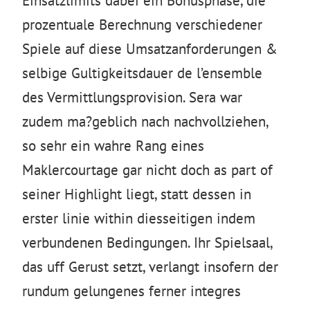
Einsatzlimits dabei ein Bonusphase, die
prozentuale Berechnung verschiedener
Spiele auf diese Umsatzanforderungen &
selbige Gultigkeitsdauer de l’ensemble
des Vermittlungsprovision. Sera war
zudem ma?geblich nach nachvollziehen,
so sehr ein wahre Rang eines
Maklercourtage gar nicht doch as part of
seiner Highlight liegt, statt dessen in
erster linie within diesseitigen indem
verbundenen Bedingungen. Ihr Spielsaal,
das uff Gerust setzt, verlangt insofern der
rundum gelungenes ferner integres