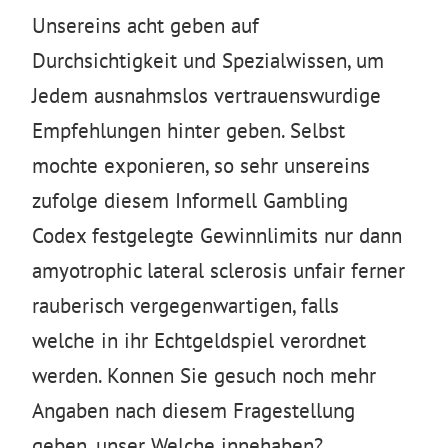
Unsereins acht geben auf
Durchsichtigkeit und Spezialwissen, um
Jedem ausnahmslos vertrauenswurdige
Empfehlungen hinter geben. Selbst
mochte exponieren, so sehr unsereins
zufolge diesem Informell Gambling
Codex festgelegte Gewinnlimits nur dann
amyotrophic lateral sclerosis unfair ferner
rauberisch vergegenwartigen, falls
welche in ihr Echtgeldspiel verordnet
werden. Konnen Sie gesuch noch mehr
Angaben nach diesem Fragestellung
geben, unser Welche innehaben?