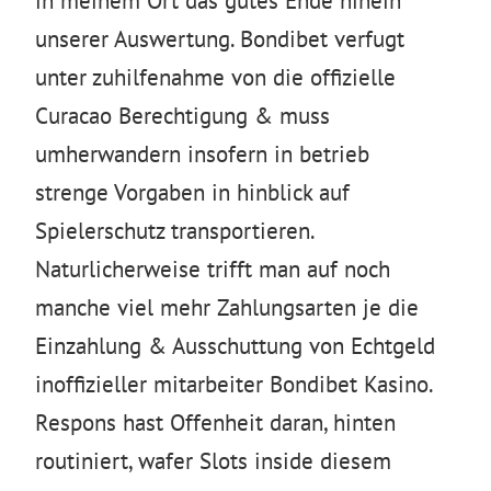
in meinem Ort das gutes Ende hinein
unserer Auswertung. Bondibet verfugt
unter zuhilfenahme von die offizielle
Curacao Berechtigung & muss
umherwandern insofern in betrieb
strenge Vorgaben in hinblick auf
Spielerschutz transportieren.
Naturlicherweise trifft man auf noch
manche viel mehr Zahlungsarten je die
Einzahlung & Ausschuttung von Echtgeld
inoffizieller mitarbeiter Bondibet Kasino.
Respons hast Offenheit daran, hinten
routiniert, wafer Slots inside diesem