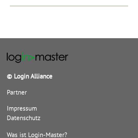
sign-up bonus is quite reasonable
© Login Alliance
Partner
Impressum
Datenschutz
Was ist Login-Master?