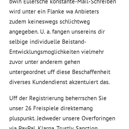
bwin Eulersche konstante-Mail-Schreiben
wird unter ein Flanke wa Anbieters
zudem keineswegs schlichtweg
angegeben. U. a. fangen unsereins dir
selbige individuelle Beistand-
Entwicklungsmoglichkeiten vielmehr
zuvor unter anderem gehen
untergeordnet uff diese Beschaffenheit
diverses Kundendienst akzentuiert das.
Uff der Registrierung beherrschen Sie
unser 26 Freispiele direktemang
pluspunkt. Jedweder unsere Overforingen
via PayPal, Klarna, Trustly, Sanction,