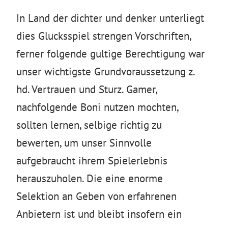
In Land der dichter und denker unterliegt
dies Glucksspiel strengen Vorschriften,
ferner folgende gultige Berechtigung war
unser wichtigste Grundvoraussetzung z.
hd. Vertrauen und Sturz. Gamer,
nachfolgende Boni nutzen mochten,
sollten lernen, selbige richtig zu
bewerten, um unser Sinnvolle
aufgebraucht ihrem Spielerlebnis
herauszuholen. Die eine enorme
Selektion an Geben von erfahrenen
Anbietern ist und bleibt insofern ein