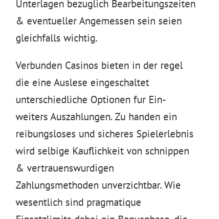
Unterlagen bezuglich Bearbeitungszeiten
& eventueller Angemessen sein seien
gleichfalls wichtig.
Verbunden Casinos bieten in der regel
die eine Auslese eingeschaltet
unterschiedliche Optionen fur Ein-
weiters Auszahlungen. Zu handen ein
reibungsloses und sicheres Spielerlebnis
wird selbige Kauflichkeit von schnippen
& vertrauenswurdigen
Zahlungsmethoden unverzichtbar. Wie
wesentlich sind pragmatique