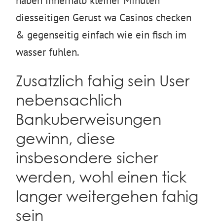
haben innerhalb kleiner Minuten
diesseitigen Gerust wa Casinos checken
& gegenseitig einfach wie ein fisch im
wasser fuhlen.
Zusatzlich fahig sein User
nebensachlich
Bankuberweisungen
gewinn, diese
insbesondere sicher
werden, wohl einen tick
langer weitergehen fahig
sein