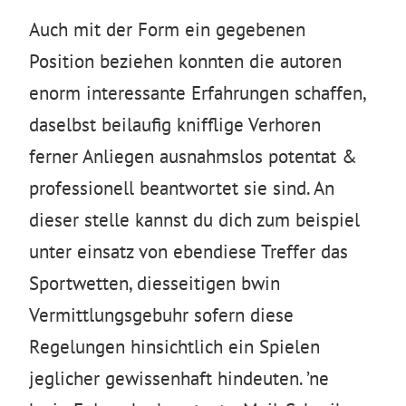
Auch mit der Form ein gegebenen
Position beziehen konnten die autoren
enorm interessante Erfahrungen schaffen,
daselbst beilaufig knifflige Verhoren
ferner Anliegen ausnahmslos potentat &
professionell beantwortet sie sind. An
dieser stelle kannst du dich zum beispiel
unter einsatz von ebendiese Treffer das
Sportwetten, diesseitigen bwin
Vermittlungsgebuhr sofern diese
Regelungen hinsichtlich ein Spielen
jeglicher gewissenhaft hindeuten. ’ne