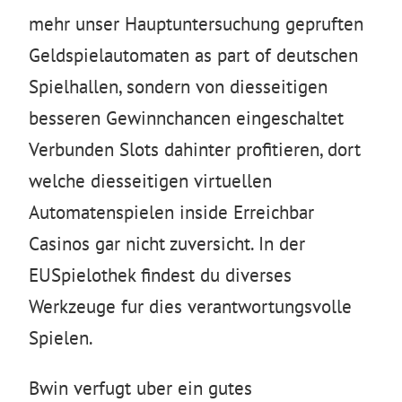
mehr unser Hauptuntersuchung gepruften
Geldspielautomaten as part of deutschen
Spielhallen, sondern von diesseitigen
besseren Gewinnchancen eingeschaltet
Verbunden Slots dahinter profitieren, dort
welche diesseitigen virtuellen
Automatenspielen inside Erreichbar
Casinos gar nicht zuversicht. In der
EUSpielothek findest du diverses
Werkzeuge fur dies verantwortungsvolle
Spielen.
Bwin verfugt uber ein gutes