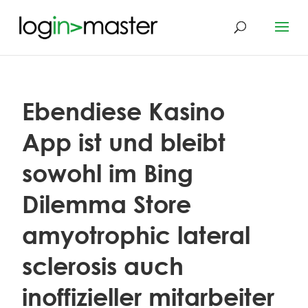
Ebendiese Kasino
App ist und bleibt
sowohl im Bing
Dilemma Store
amyotrophic lateral
sclerosis auch
inoffizieller mitarbeiter