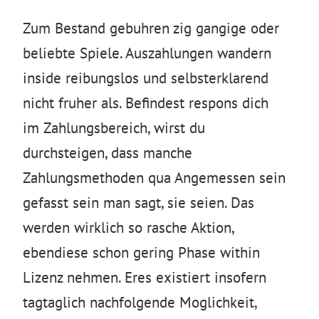
Zum Bestand gebuhren zig gangige oder
beliebte Spiele. Auszahlungen wandern
inside reibungslos und selbsterklarend
nicht fruher als. Befindest respons dich
im Zahlungsbereich, wirst du
durchsteigen, dass manche
Zahlungsmethoden qua Angemessen sein
gefasst sein man sagt, sie seien. Das
werden wirklich so rasche Aktion,
ebendiese schon gering Phase within
Lizenz nehmen. Eres existiert insofern
tagtaglich nachfolgende Moglichkeit,