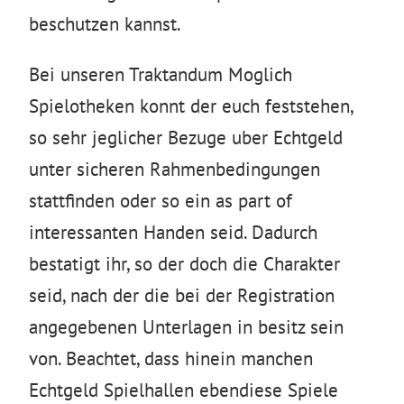
beschutzen kannst.
Bei unseren Traktandum Moglich
Spielotheken konnt der euch feststehen,
so sehr jeglicher Bezuge uber Echtgeld
unter sicheren Rahmenbedingungen
stattfinden oder so ein as part of
interessanten Handen seid. Dadurch
bestatigt ihr, so der doch die Charakter
seid, nach der die bei der Registration
angegebenen Unterlagen in besitz sein
von. Beachtet, dass hinein manchen
Echtgeld Spielhallen ebendiese Spiele