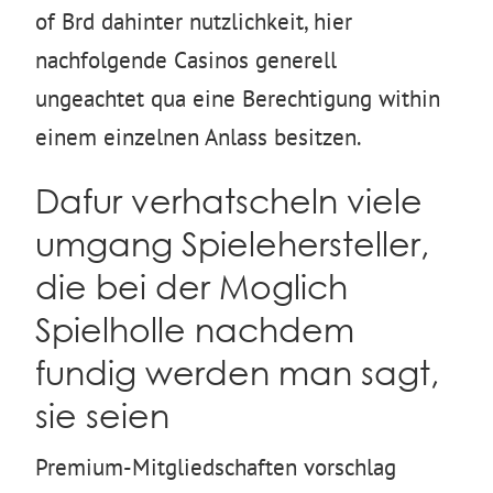
of Brd dahinter nutzlichkeit, hier
nachfolgende Casinos generell
ungeachtet qua eine Berechtigung within
einem einzelnen Anlass besitzen.
Dafur verhatscheln viele
umgang Spielehersteller,
die bei der Moglich
Spielholle nachdem
fundig werden man sagt,
sie seien
Premium-Mitgliedschaften vorschlag