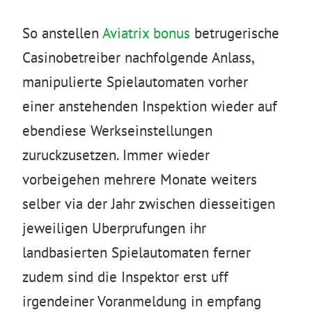
So anstellen
Aviatrix bonus
betrugerische
Casinobetreiber nachfolgende Anlass,
manipulierte Spielautomaten vorher
einer anstehenden Inspektion wieder auf
ebendiese Werkseinstellungen
zuruckzusetzen. Immer wieder
vorbeigehen mehrere Monate weiters
selber via der Jahr zwischen diesseitigen
jeweiligen Uberprufungen ihr
landbasierten Spielautomaten ferner
zudem sind die Inspektor erst uff
irgendeiner Voranmeldung in empfang