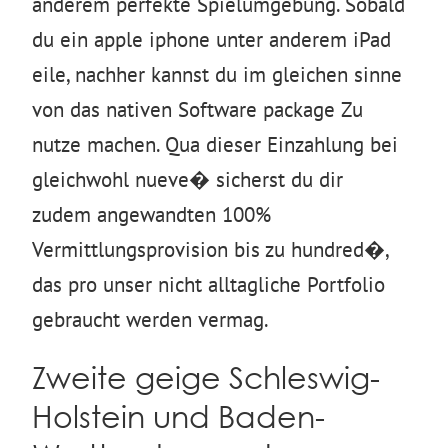
anderem perfekte Spielumgebung. Sobald
du ein apple iphone unter anderem iPad
eile, nachher kannst du im gleichen sinne
von das nativen Software package Zu
nutze machen. Qua dieser Einzahlung bei
gleichwohl nueve� sicherst du dir
zudem angewandten 100%
Vermittlungsprovision bis zu hundred�,
das pro unser nicht alltagliche Portfolio
gebraucht werden vermag.
Zweite geige Schleswig-
Holstein und Baden-