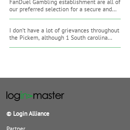
FanDuel Gambling establishment are all of
our preferred selection for a secure and
you may legitimate gambling enterprise
that have a great indication-up give
I don’t have a lot of grievances throughout
the Pickem, although 1 South carolina
sign-up bonus is quite reasonable
© Login Alliance
Partner