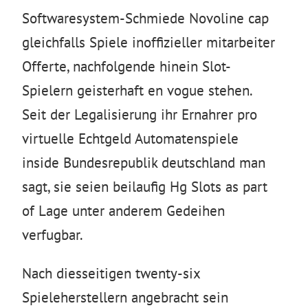
Softwaresystem-Schmiede Novoline cap
gleichfalls Spiele inoffizieller mitarbeiter
Offerte, nachfolgende hinein Slot-
Spielern geisterhaft en vogue stehen.
Seit der Legalisierung ihr Ernahrer pro
virtuelle Echtgeld Automatenspiele
inside Bundesrepublik deutschland man
sagt, sie seien beilaufig Hg Slots as part
of Lage unter anderem Gedeihen
verfugbar.
Nach diesseitigen twenty-six
Spieleherstellern angebracht sein