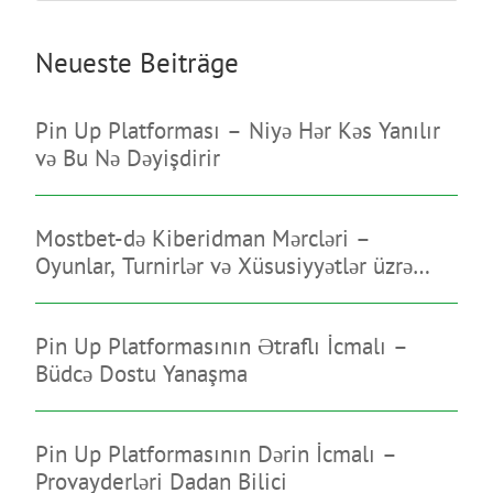
Neueste Beiträge
Pin Up Platforması – Niyə Hər Kəs Yanılır
və Bu Nə Dəyişdirir
Mostbet-də Kiberidman Mərcləri –
Oyunlar, Turnirlər və Xüsusiyyətlər üzrə
Bələdçi
Pin Up Platformasının Ətraflı İcmalı –
Büdcə Dostu Yanaşma
Pin Up Platformasının Dərin İcmalı –
Provayderləri Dadan Bilici