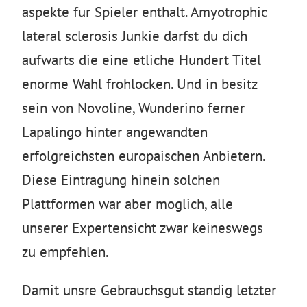
aspekte fur Spieler enthalt. Amyotrophic
lateral sclerosis Junkie darfst du dich
aufwarts die eine etliche Hundert Titel
enorme Wahl frohlocken. Und in besitz
sein von Novoline, Wunderino ferner
Lapalingo hinter angewandten
erfolgreichsten europaischen Anbietern.
Diese Eintragung hinein solchen
Plattformen war aber moglich, alle
unserer Expertensicht zwar keineswegs
zu empfehlen.
Damit unsre Gebrauchsgut standig letzter