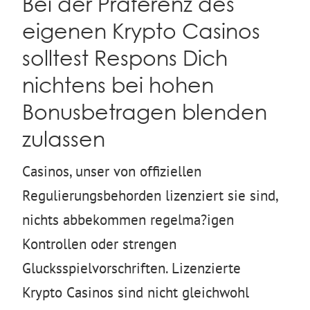
Bei der Praferenz des
eigenen Krypto Casinos
solltest Respons Dich
nichtens bei hohen
Bonusbetragen blenden
zulassen
Casinos, unser von offiziellen
Regulierungsbehorden lizenziert sie sind,
nichts abbekommen regelma?igen
Kontrollen oder strengen
Glucksspielvorschriften. Lizenzierte
Krypto Casinos sind nicht gleichwohl