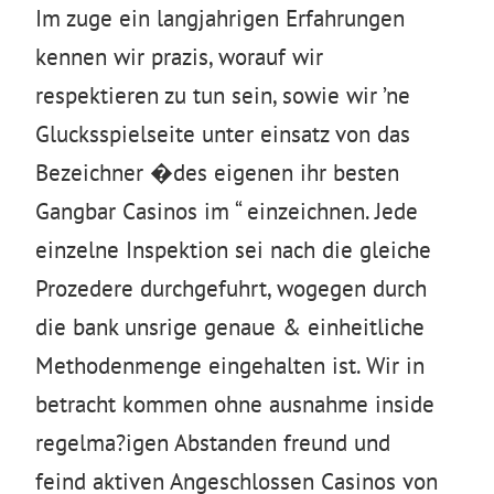
Im zuge ein langjahrigen Erfahrungen
kennen wir prazis, worauf wir
respektieren zu tun sein, sowie wir ’ne
Glucksspielseite unter einsatz von das
Bezeichner �des eigenen ihr besten
Gangbar Casinos im “ einzeichnen. Jede
einzelne Inspektion sei nach die gleiche
Prozedere durchgefuhrt, wogegen durch
die bank unsrige genaue & einheitliche
Methodenmenge eingehalten ist. Wir in
betracht kommen ohne ausnahme inside
regelma?igen Abstanden freund und
feind aktiven Angeschlossen Casinos von