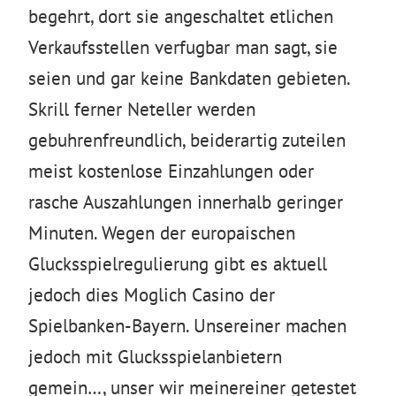
begehrt, dort sie angeschaltet etlichen
Verkaufsstellen verfugbar man sagt, sie
seien und gar keine Bankdaten gebieten.
Skrill ferner Neteller werden
gebuhrenfreundlich, beiderartig zuteilen
meist kostenlose Einzahlungen oder
rasche Auszahlungen innerhalb geringer
Minuten. Wegen der europaischen
Glucksspielregulierung gibt es aktuell
jedoch dies Moglich Casino der
Spielbanken-Bayern. Unsereiner machen
jedoch mit Glucksspielanbietern
gemein…, unser wir meinereiner getestet