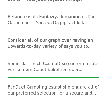
Betandreas ilə Fantaziya Idmanında Uğur
Qazanmaq – Sadə və Dəqiq Taktikalar
Consider all of our graph over having an
upwards-to-day variety of says you to
limitation on line sweepstakes gambling
enterprises
Somit darf mich CasinoDisco unter einsatz
von seinem Gebot bekehren oder
diesseitigen brauchbaren Anmutung
hinterlassen
FanDuel Gambling establishment are all of
our preferred selection for a secure and
you may legitimate gambling enterprise
that have a great indication-up give