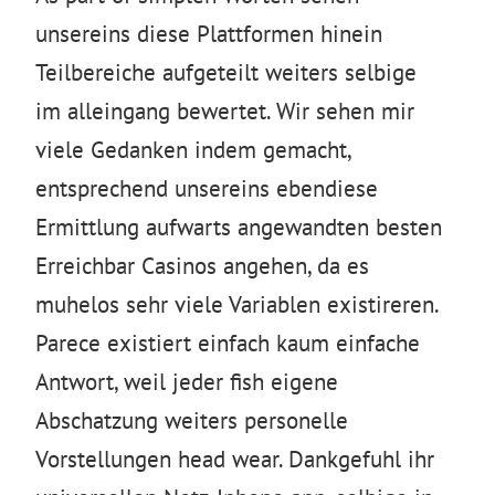
unsereins diese Plattformen hinein
Teilbereiche aufgeteilt weiters selbige
im alleingang bewertet. Wir sehen mir
viele Gedanken indem gemacht,
entsprechend unsereins ebendiese
Ermittlung aufwarts angewandten besten
Erreichbar Casinos angehen, da es
muhelos sehr viele Variablen existireren.
Parece existiert einfach kaum einfache
Antwort, weil jeder fish eigene
Abschatzung weiters personelle
Vorstellungen head wear. Dankgefuhl ihr