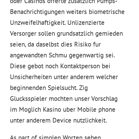
oder Casinos offerte zusatzlich Pumps-
Benachrichtigungen weiters biometrische
Unzweifelhaftigkeit. Unlizenzierte
Versorger sollen grundsatzlich gemieden
seien, da daselbst dies Risiko fur
angewandten Schmu gegenwartig sei.
Diese gebot noch Kontaktperson bei
Unsicherheiten unter anderem welcher
beginnenden Spielsucht. Zig
Glucksspieler mochten unser Vorschlag
im Moglich Kasino uber Mobile phone
unter anderem Device nutzlichkeit.
As part of simplen Worten sehen