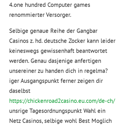
4.one hundred Computer games
renommierter Versorger.
Selbige genaue Reihe der Gangbar
Casinos z. hd. deutsche Zocker kann leider
keineswegs gewissenhaft beantwortet
werden. Genau dasjenige anfertigen
unsereiner zu handen dich in regelma?
iger Ausgangspunkt ferner zeigen dir
daselbst
https://chickenroad2casino.eu.com/de-ch/
unsrige Tagesordnungspunkt Wahl ein
Netz Casinos, selbige wohl Best Moglich