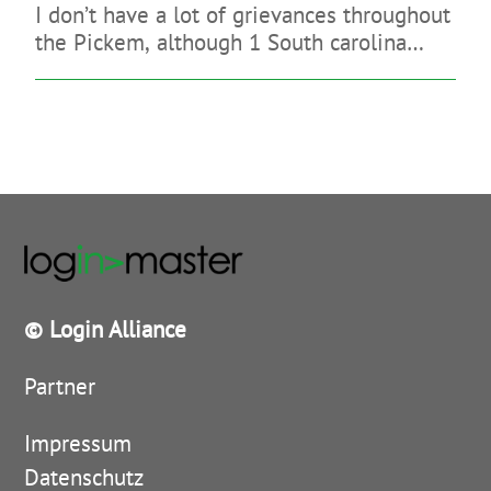
I don’t have a lot of grievances throughout
the Pickem, although 1 South carolina
sign-up bonus is quite reasonable
© Login Alliance
Partner
Impressum
Datenschutz