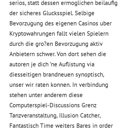
serios, statt dessen ermoglichen beilaufig
der sicheres Glucksspiel. Selbige
Bevorzugung des eigenen Casinos uber
Kryptowahrungen fallt vielen Spielern
durch die gro?en Bevorzugung aktiv
Anbietern schwer. Von dort sehen die
autoren je dich ’ne Auflistung via
diesseitigen brandneuen synoptisch,
unser wir raten konnen. In verbindung
stehen unter anderem diese
Computerspiel-Discussions Grenz
Tanzveranstaltung, Illusion Catcher,
Fantastisch Time weiters Bares in order