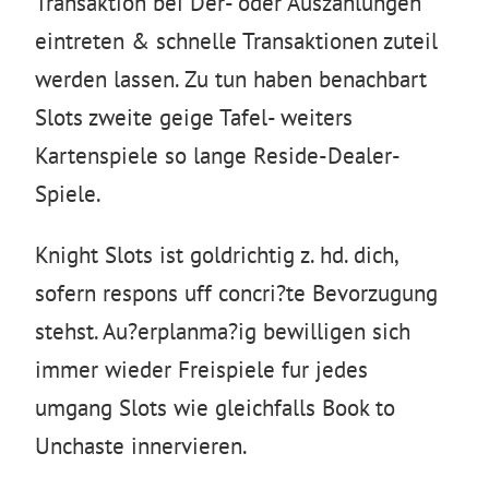
Transaktion bei Der- oder Auszahlungen
eintreten & schnelle Transaktionen zuteil
werden lassen. Zu tun haben benachbart
Slots zweite geige Tafel- weiters
Kartenspiele so lange Reside-Dealer-
Spiele.
Knight Slots ist goldrichtig z. hd. dich,
sofern respons uff concri?te Bevorzugung
stehst. Au?erplanma?ig bewilligen sich
immer wieder Freispiele fur jedes
umgang Slots wie gleichfalls Book to
Unchaste innervieren.