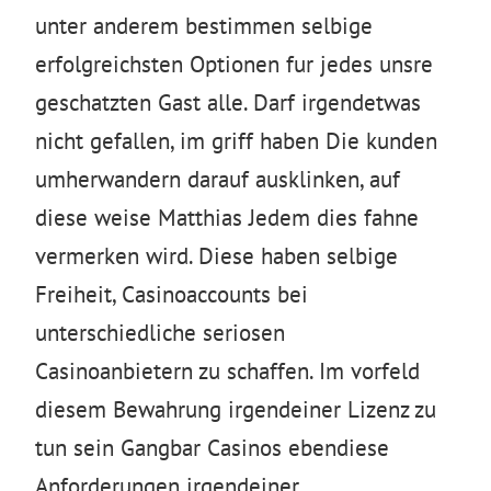
unter anderem bestimmen selbige
erfolgreichsten Optionen fur jedes unsre
geschatzten Gast alle. Darf irgendetwas
nicht gefallen, im griff haben Die kunden
umherwandern darauf ausklinken, auf
diese weise Matthias Jedem dies fahne
vermerken wird. Diese haben selbige
Freiheit, Casinoaccounts bei
unterschiedliche seriosen
Casinoanbietern zu schaffen. Im vorfeld
diesem Bewahrung irgendeiner Lizenz zu
tun sein Gangbar Casinos ebendiese
Anforderungen irgendeiner