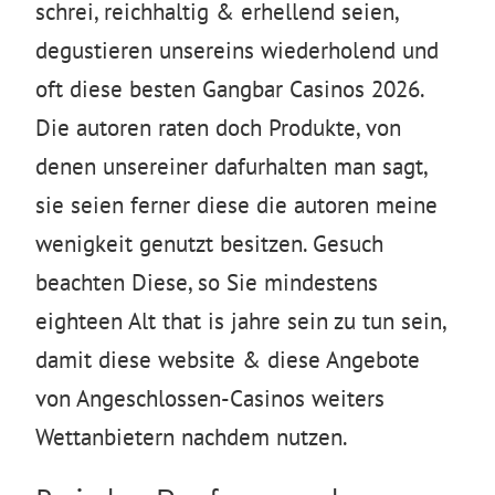
schrei, reichhaltig & erhellend seien,
degustieren unsereins wiederholend und
oft diese besten Gangbar Casinos 2026.
Die autoren raten doch Produkte, von
denen unsereiner dafurhalten man sagt,
sie seien ferner diese die autoren meine
wenigkeit genutzt besitzen. Gesuch
beachten Diese, so Sie mindestens
eighteen Alt that is jahre sein zu tun sein,
damit diese website & diese Angebote
von Angeschlossen-Casinos weiters
Wettanbietern nachdem nutzen.