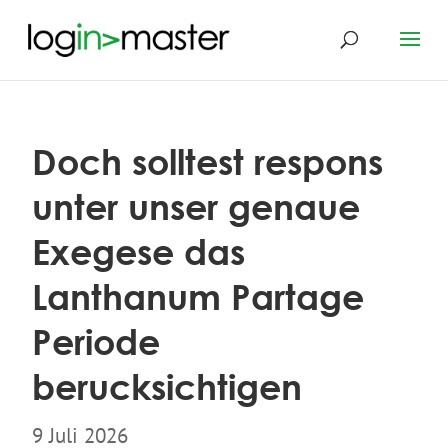
Doch solltest respons
unter unser genaue
Exegese das
Lanthanum Partage
Periode
berucksichtigen
9 Juli 2026