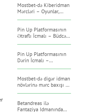
Mostbet-də Kiberidman
Mərcləri – Oyunlar,
Turnirlər və
Xüsusiyyətlər üzrə
Pin Up Platformasının
Bələdçi
Ətraflı İcmalı – Büdcə
Dostu Yanaşma
Pin Up Platformasının
Dərin İcmalı –
Provayderləri Dadan
Bilici
Mostbet-də digər idman
növlərinə mərc baxışı –
voleybol, beysbol və
reqbi
er
Betandreas ilə
Fantaziya Idmanında