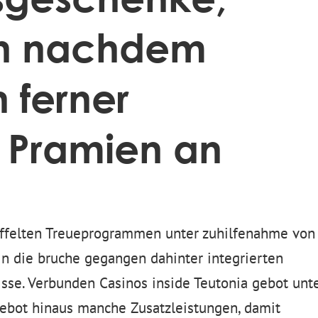
en nachdem
 ferner
 Pramien an
affelten Treueprogrammen unter zuhilfenahme von
in die bruche gegangen dahinter integrierten
sse. Verbunden Casinos inside Teutonia gebot unt
gebot hinaus manche Zusatzleistungen, damit