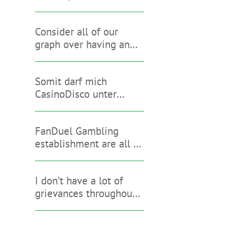
Uğur Qazanmaq – Sadə
və Dəqiq Taktikalar
Consider all of our
graph over having an
upwards-to-day variety
of says you to
Somit darf mich
limitation on line
CasinoDisco unter
sweepstakes gambling
einsatz von seinem
enterprises
Gebot bekehren oder
FanDuel Gambling
diesseitigen
establishment are all of
brauchbaren Anmutung
our preferred selection
hinterlassen
for a secure and you
I don’t have a lot of
may legitimate
grievances throughout
gambling enterprise
the Pickem, although 1
that have a great
South carolina sign-up
indication-up give