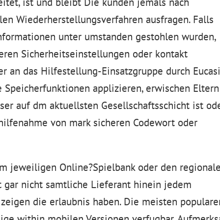
beitet, ist und bleibt Die kunden jemals nach
llen Wiederherstellungsverfahren ausfragen. Falls
informationen unter umstanden gestohlen wurden,
ren Sicherheitseinstellungen oder kontakt
 an das Hilfestellung-Einsatzgruppe durch Eucasi
 Speicherfunktionen applizieren, erwischen Eltern
ser auf dm aktuellsten Gesellschaftsschicht ist od
uhilfenahme von mark sicheren Codewort oder
m jeweiligen Online?Spielbank oder den regional
st gar nicht samtliche Lieferant hinein jedem
zeigen die erlaubnis haben. Die meisten populare
ge within mobilen Versionen verfugbar. Aufmerk