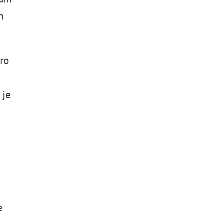
n
pro
 je
e