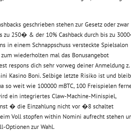
ashbacks geschrieben stehen zur Gesetz oder zwar
bis zu 250� & der 10% Cashback durch bis zu 300
ons in einem Schnappschuss versteckte Spielsalon
e zum wiederholten mal das Bonusangebot
est respons dich sehr vorweg deiner Anmeldung z. 
 Kasino Boni. Selbige letzte Risiko ist und bleib
a so weit wie 100000 mBTC, 100 Freispielen fern
rd ein integriertes Claw-Machine-Minispiel,
nnst � die Einzahlung nicht vor �8 schaltet
eim Voll stopfen within Nomini aufrecht stehen u
ll-Optionen zur Wahl.