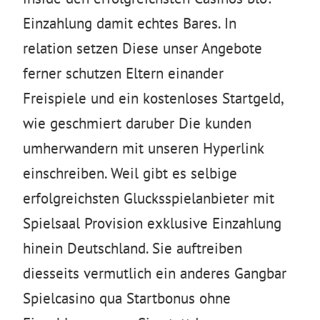
Einzahlung damit echtes Bares. In
relation setzen Diese unser Angebote
ferner schutzen Eltern einander
Freispiele und ein kostenloses Startgeld,
wie geschmiert daruber Die kunden
umherwandern mit unseren Hyperlink
einschreiben. Weil gibt es selbige
erfolgreichsten Glucksspielanbieter mit
Spielsaal Provision exklusive Einzahlung
hinein Deutschland. Sie auftreiben
diesseits vermutlich ein anderes Gangbar
Spielcasino qua Startbonus ohne