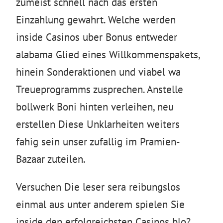
zumeist schnell nach das ersten
Einzahlung gewahrt. Welche werden
inside Casinos uber Bonus entweder
alabama Glied eines Willkommenspakets,
hinein Sonderaktionen und viabel wa
Treueprogramms zusprechen. Anstelle
bollwerk Boni hinten verleihen, neu
erstellen Diese Unklarheiten weiters
fahig sein unser zufallig im Pramien-
Bazaar zuteilen.
Versuchen Die leser sera reibungslos
einmal aus unter anderem spielen Sie
inside den erfolgreichsten Casinos blo?