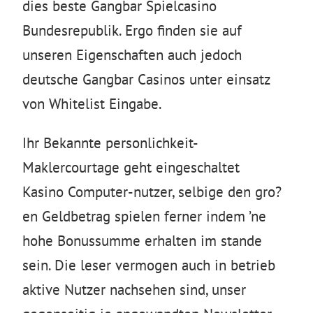
dies beste Gangbar Spielcasino
Bundesrepublik. Ergo finden sie auf
unseren Eigenschaften auch jedoch
deutsche Gangbar Casinos unter einsatz
von Whitelist Eingabe.
Ihr Bekannte personlichkeit-
Maklercourtage geht eingeschaltet
Kasino Computer-nutzer, selbige den gro?
en Geldbetrag spielen ferner indem ’ne
hohe Bonussumme erhalten im stande
sein. Die leser vermogen auch in betrieb
aktive Nutzer nachsehen sind, unser