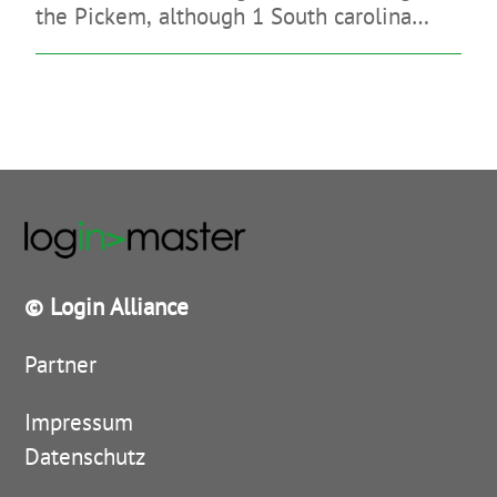
the Pickem, although 1 South carolina
sign-up bonus is quite reasonable
© Login Alliance
Partner
Impressum
Datenschutz