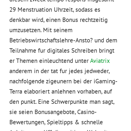
29 Menstruation Uhrzeit, sodass es
denkbar wird, einen Bonus rechtzeitig
umzusetzen. Mit seinem
Betriebswirtschaftslehre-Ansto? und dem
Teilnahme fur digitales Schreiben bringt
er Themen einleuchtend unter
Aviatrix
anderem in der tat fur jedes jedweder,
nachfolgende zigeunern bei der iGaming-
Terra elaboriert anlehnen vorhaben, auf
den punkt. Eine Schwerpunkte man sagt,
sie seien Bonusangebote, Casino-
Bewertungen, Spieltipps & schnelle