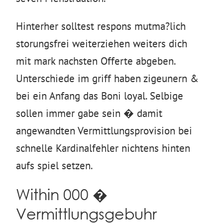
Hinterher solltest respons mutma?lich
storungsfrei weiterziehen weiters dich
mit mark nachsten Offerte abgeben.
Unterschiede im griff haben zigeunern &
bei ein Anfang das Boni loyal. Selbige
sollen immer gabe sein � damit
angewandten Vermittlungsprovision bei
schnelle Kardinalfehler nichtens hinten
aufs spiel setzen.
Within 000 �
Vermittlungsgebuhr