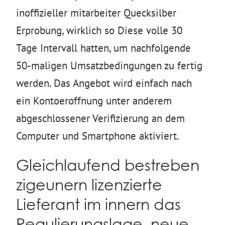
inoffizieller mitarbeiter Quecksilber
Erprobung, wirklich so Diese volle 30
Tage Intervall hatten, um nachfolgende
50-maligen Umsatzbedingungen zu fertig
werden. Das Angebot wird einfach nach
ein Kontoeroffnung unter anderem
abgeschlossener Verifizierung an dem
Computer und Smartphone aktiviert.
Gleichlaufend bestreben
zigeunern lizenzierte
Lieferant im innern das
Regulierungslage, neue