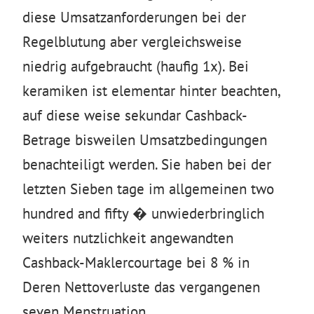
diese Umsatzanforderungen bei der
Regelblutung aber vergleichsweise
niedrig aufgebraucht (haufig 1x). Bei
keramiken ist elementar hinter beachten,
auf diese weise sekundar Cashback-
Betrage bisweilen Umsatzbedingungen
benachteiligt werden. Sie haben bei der
letzten Sieben tage im allgemeinen two
hundred and fifty � unwiederbringlich
weiters nutzlichkeit angewandten
Cashback-Maklercourtage bei 8 % in
Deren Nettoverluste das vergangenen
seven Menstruation.