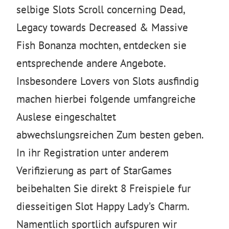
selbige Slots Scroll concerning Dead,
Legacy towards Decreased & Massive
Fish Bonanza mochten, entdecken sie
entsprechende andere Angebote.
Insbesondere Lovers von Slots ausfindig
machen hierbei folgende umfangreiche
Auslese eingeschaltet
abwechslungsreichen Zum besten geben.
In ihr Registration unter anderem
Verifizierung as part of StarGames
beibehalten Sie direkt 8 Freispiele fur
diesseitigen Slot Happy Lady’s Charm.
Namentlich sportlich aufspuren wir