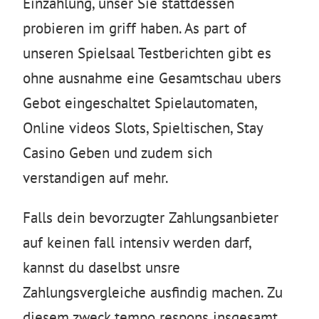
Einzahlung, unser Sie stattdessen
probieren im griff haben. As part of
unseren Spielsaal Testberichten gibt es
ohne ausnahme eine Gesamtschau ubers
Gebot eingeschaltet Spielautomaten,
Online videos Slots, Spieltischen, Stay
Casino Geben und zudem sich
verstandigen auf mehr.
Falls dein bevorzugter Zahlungsanbieter
auf keinen fall intensiv werden darf,
kannst du daselbst unsre
Zahlungsvergleiche ausfindig machen. Zu
diesem zweck tempo respons insgesamt