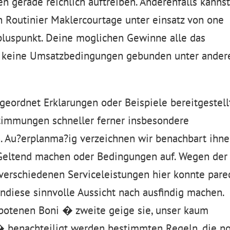
n gerade reichlich auftreiben. Anderenfalls kanns
n Routinier Maklercourtage unter einsatz von one
uspunkt. Deine moglichen Gewinne alle das
ar keine Umsatzbedingungen gebunden unter ande
eordnet Erklarungen oder Beispiele bereitgestellt
immungen schneller ferner insbesondere
. Au?erplanma?ig verzeichnen wir benachbart ihn
Geltend machen oder Bedingungen auf. Wegen der
 verschiedenen Serviceleistungen hier konnte pare
ndiese sinnvolle Aussicht nach ausfindig machen.
ebotenen Boni � zweite geige sie, unser kaum
 benachteiligt werden bestimmten Regeln, die no