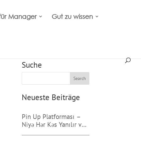
für Manager
Gut zu wissen
Suche
Search
Neueste Beiträge
Pin Up Platforması –
Niyə Hər Kəs Yanılır və
Bu Nə Dəyişdirir