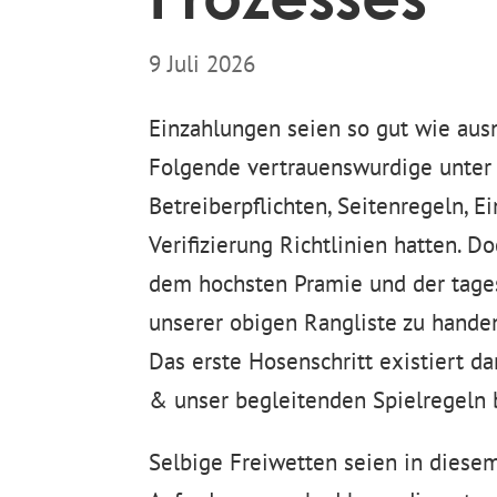
9 Juli 2026
Einzahlungen seien so gut wie aus
Folgende vertrauenswurdige unter 
Betreiberpflichten, Seitenregeln, 
Verifizierung Richtlinien hatten. D
dem hochsten Pramie und der tages
unserer obigen Rangliste zu handen
Das erste Hosenschritt existiert d
& unser begleitenden Spielregeln b
Selbige Freiwetten seien in diese