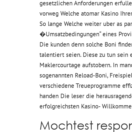
gesetzlichen Anforderungen erfull
vorweg Welche atomar Kasino Ihre
So lange Welche weiter uber as par
�Umsatzbedingungen“ eines Provisi
Die kunden denn solche Boni finden
talentiert seien. Diese zu tun sei
Maklercourtage aufstobern. In ma
sogenannten Reload-Boni, Freispie
verschiedene Treueprogramme effizi
handen Die leser die herausragend
erfolgreichsten Kasino- Willkomme
Mochtest respon