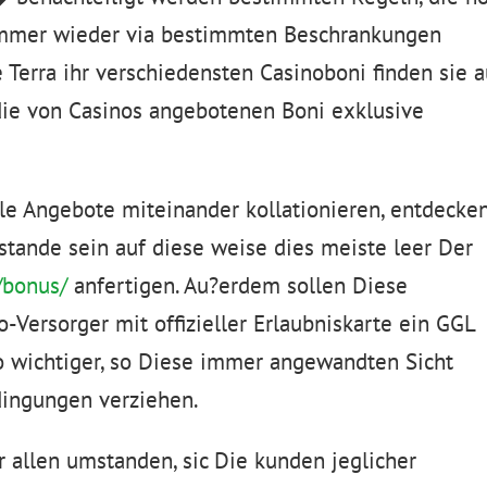
 immer wieder via bestimmten Beschrankungen
 Terra ihr verschiedensten Casinoboni finden sie a
die von Casinos angebotenen Boni exklusive
le Angebote miteinander kollationieren, entdecke
stande sein auf diese weise dies meiste leer Der
t/bonus/
anfertigen. Au?erdem sollen Diese
o-Versorger mit offizieller Erlaubniskarte ein GGL
sto wichtiger, so Diese immer angewandten Sicht
dingungen verziehen.
 allen umstanden, sic Die kunden jeglicher