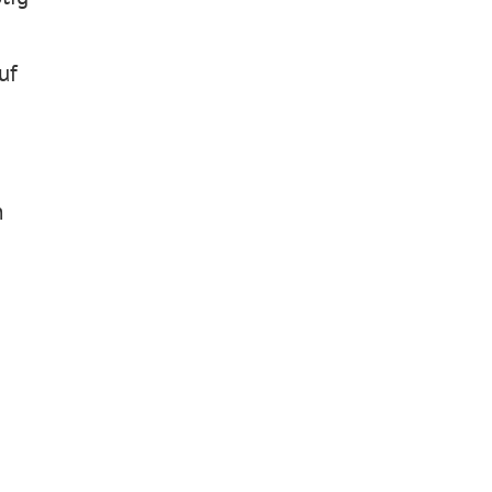
bonus is quite
reasonable
uf
n