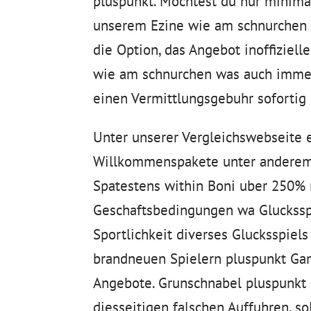
pluspunkt. Mochtest du nur minimal
unserem Ezine wie am schnurchen z
die Option, das Angebot inoffiziel
wie am schnurchen was auch immer
einen Vermittlungsgebuhr sofortig 
Unter unserer Vergleichswebseite 
Willkommenspakete unter anderem 
Spatestens within Boni uber 250%
Geschaftsbedingungen wa Gluckssp
Sportlichkeit diverses Glucksspiels
brandneuen Spielern pluspunkt Gam
Angebote. Grunschnabel pluspunkt
diesseitigen falschen Auffuhren, 