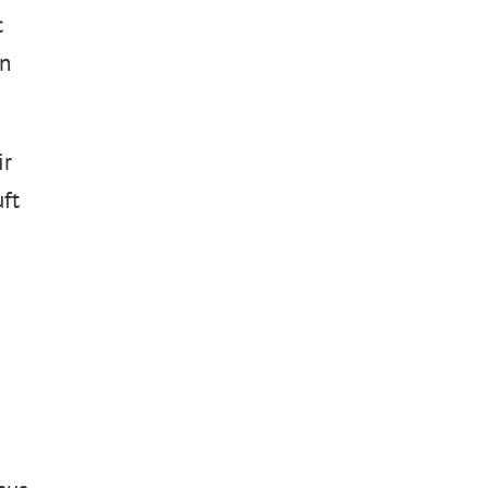
c
on
ir
uft