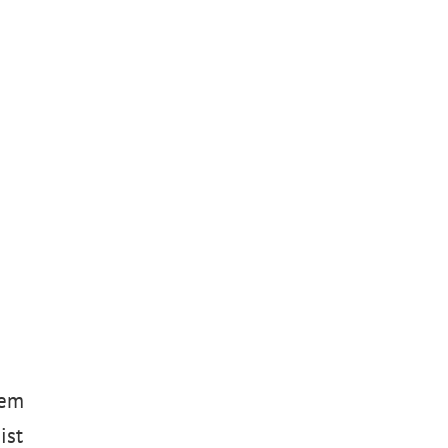
rem
ist