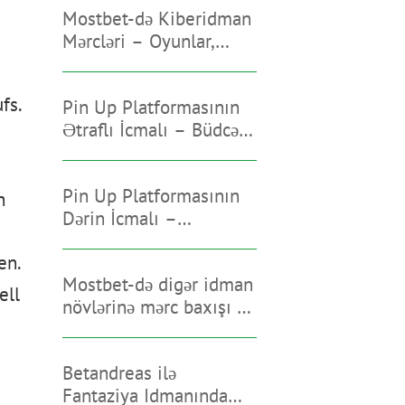
Mostbet-də Kiberidman
Mərcləri – Oyunlar,
Turnirlər və
Xüsusiyyətlər üzrə
fs.
Pin Up Platformasının
Bələdçi
Ətraflı İcmalı – Büdcə
Dostu Yanaşma
Pin Up Platformasının
n
Dərin İcmalı –
Provayderləri Dadan
en.
Bilici
Mostbet-də digər idman
ell
növlərinə mərc baxışı –
voleybol, beysbol və
reqbi
Betandreas ilə
Fantaziya Idmanında