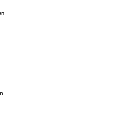
n.
in