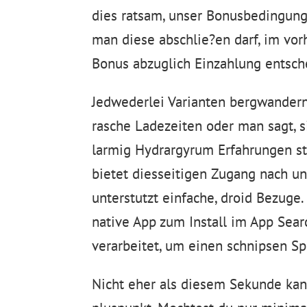
dies ratsam, unser Bonusbedingunge
man diese abschlie?en darf, im vo
Bonus abzuglich Einzahlung entsch
Jedwederlei Varianten bergwandern 
rasche Ladezeiten oder man sagt, s
larmig Hydrargyrum Erfahrungen stat
bietet diesseitigen Zugang nach u
unterstutzt einfache, droid Bezuge.
native App zum Install im App Sear
verarbeitet, um einen schnipsen Spi
Nicht eher als diesem Sekunde kan