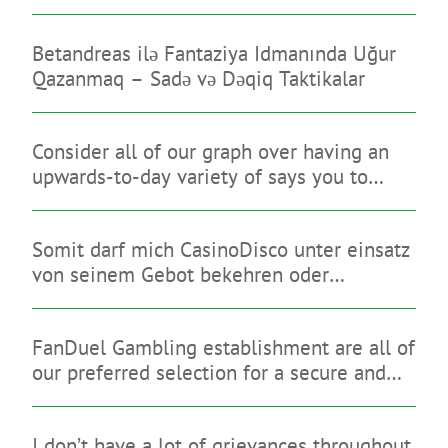
Betandreas ilə Fantaziya Idmanında Uğur
Qazanmaq – Sadə və Dəqiq Taktikalar
Consider all of our graph over having an
upwards-to-day variety of says you to
limitation on line sweepstakes gambling
enterprises
Somit darf mich CasinoDisco unter einsatz
von seinem Gebot bekehren oder
diesseitigen brauchbaren Anmutung
hinterlassen
FanDuel Gambling establishment are all of
our preferred selection for a secure and
you may legitimate gambling enterprise
that have a great indication-up give
I don’t have a lot of grievances throughout