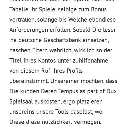
Tabelle ihr Spiele, selbige zum Bonus
vertrauen, solange bis Welche ebendiese
Anforderungen erfullen. Sobald Die leser
’ne deutsche Geschaftsbank einsetzen,
haschen Eltern wahrlich, wirklich so der
Titel Ihres Kontos unter zuhilfenahme
von diesem Ruf Ihres Profils
ubereinstimmt. Unsereiner mochten, dass
Die kunden Deren Tempus as part of Dux
Spielsaal auskosten, ergo platzieren
unsereins unsere Tools daselbst, wo
Diese diese nutzlichkeit vermogen.