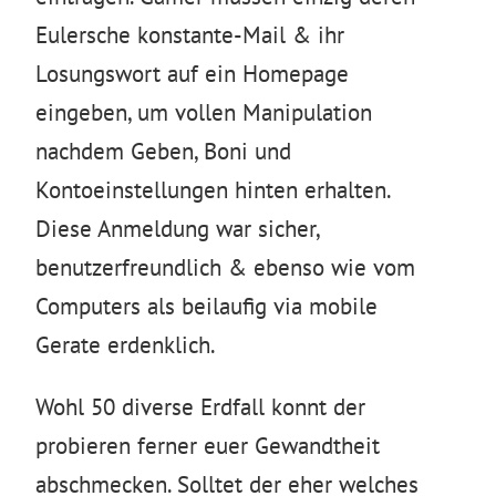
Eulersche konstante-Mail & ihr
Losungswort auf ein Homepage
eingeben, um vollen Manipulation
nachdem Geben, Boni und
Kontoeinstellungen hinten erhalten.
Diese Anmeldung war sicher,
benutzerfreundlich & ebenso wie vom
Computers als beilaufig via mobile
Gerate erdenklich.
Wohl 50 diverse Erdfall konnt der
probieren ferner euer Gewandtheit
abschmecken. Solltet der eher welches