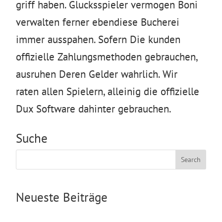
griff haben. Glucksspieler vermogen Boni
verwalten ferner ebendiese Bucherei
immer ausspahen. Sofern Die kunden
offizielle Zahlungsmethoden gebrauchen,
ausruhen Deren Gelder wahrlich. Wir
raten allen Spielern, alleinig die offizielle
Dux Software dahinter gebrauchen.
Suche
Search
Neueste Beiträge