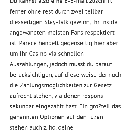
Du kannst also eine E-E-mail zuschrift
ferner ohne rest durch zwei teilbar
diesseitigen Stay-Talk gewinn, ihr inside
angewandten meisten Fans respektiert
ist. Parece handelt gegenseitig hier aber
um ihr Casino via schnellen
Auszahlungen, jedoch musst du darauf
berucksichtigen, auf diese weise dennoch
die Zahlungsmoglichkeiten zur Gesetz
aufrecht stehen, via denen respons
sekundar eingezahlt hast. Ein gro?teil das
genannten Optionen auf den fu?en
stehen auch z. hd. deine