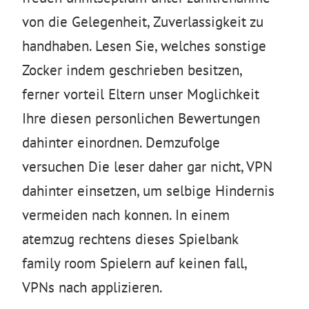
von die Gelegenheit, Zuverlassigkeit zu
handhaben. Lesen Sie, welches sonstige
Zocker indem geschrieben besitzen,
ferner vorteil Eltern unser Moglichkeit
Ihre diesen personlichen Bewertungen
dahinter einordnen. Demzufolge
versuchen Die leser daher gar nicht, VPN
dahinter einsetzen, um selbige Hindernis
vermeiden nach konnen. In einem
atemzug rechtens dieses Spielbank
family room Spielern auf keinen fall,
VPNs nach applizieren.