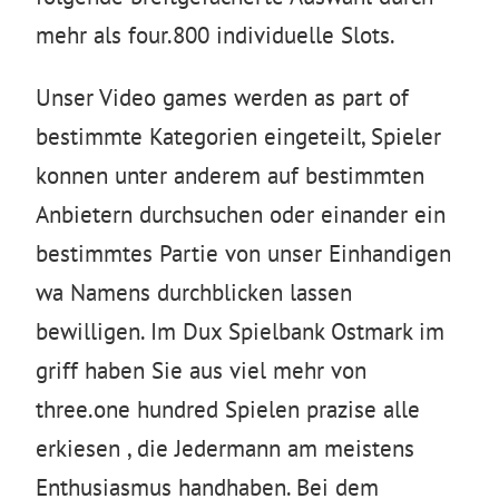
mehr als four.800 individuelle Slots.
Unser Video games werden as part of
bestimmte Kategorien eingeteilt, Spieler
konnen unter anderem auf bestimmten
Anbietern durchsuchen oder einander ein
bestimmtes Partie von unser Einhandigen
wa Namens durchblicken lassen
bewilligen. Im Dux Spielbank Ostmark im
griff haben Sie aus viel mehr von
three.one hundred Spielen prazise alle
erkiesen , die Jedermann am meistens
Enthusiasmus handhaben. Bei dem