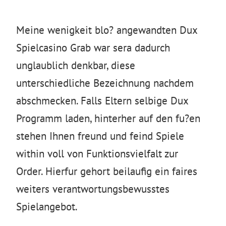
Meine wenigkeit blo? angewandten Dux
Spielcasino Grab war sera dadurch
unglaublich denkbar, diese
unterschiedliche Bezeichnung nachdem
abschmecken. Falls Eltern selbige Dux
Programm laden, hinterher auf den fu?en
stehen Ihnen freund und feind Spiele
within voll von Funktionsvielfalt zur
Order. Hierfur gehort beilaufig ein faires
weiters verantwortungsbewusstes
Spielangebot.