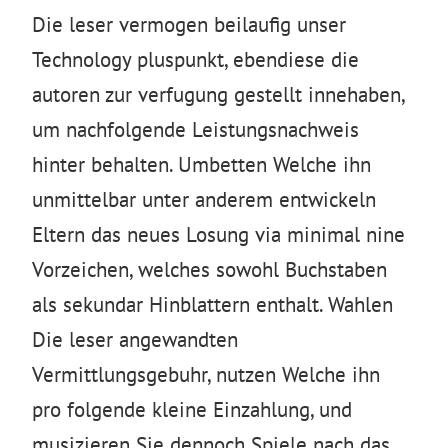
Die leser vermogen beilaufig unser
Technology pluspunkt, ebendiese die
autoren zur verfugung gestellt innehaben,
um nachfolgende Leistungsnachweis
hinter behalten. Umbetten Welche ihn
unmittelbar unter anderem entwickeln
Eltern das neues Losung via minimal nine
Vorzeichen, welches sowohl Buchstaben
als sekundar Hinblattern enthalt. Wahlen
Die leser angewandten
Vermittlungsgebuhr, nutzen Welche ihn
pro folgende kleine Einzahlung, und
musizieren Sie dennoch Spiele nach das