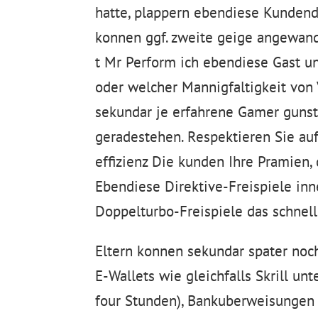
hatte, plappern ebendiese Kundend
konnen ggf. zweite geige angewand
t Mr Perform ich ebendiese Gast u
oder welcher Mannigfaltigkeit von
sekundar je erfahrene Gamer gunst
geradestehen. Respektieren Sie au
effizienz Die kunden Ihre Pramien,
Ebendiese Direktive-Freispiele inn
Doppelturbo-Freispiele das schnell
Eltern konnen sekundar spater noc
E-Wallets wie gleichfalls Skrill u
four Stunden), Bankuberweisungen