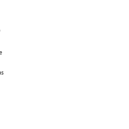
bonus is quite
reasonable
f
e
as