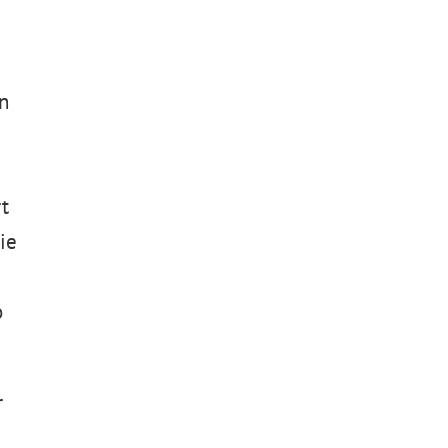
n
rt
ie
o
r