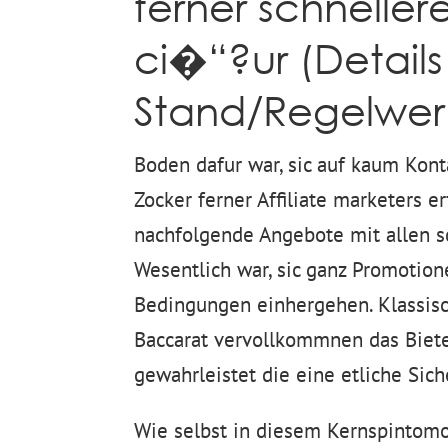
ferner schnellere
ci�“?ur (Details 
Stand/Regelwer
Boden dafur war, sic auf kaum Kont
Zocker ferner Affiliate marketers e
nachfolgende Angebote mit allen sc
Wesentlich war, sic ganz Promotio
Bedingungen einhergehen. Klassisch
Baccarat vervollkommnen das Bieten
gewahrleistet die eine etliche Sic
Wie selbst in diesem Kernspintom