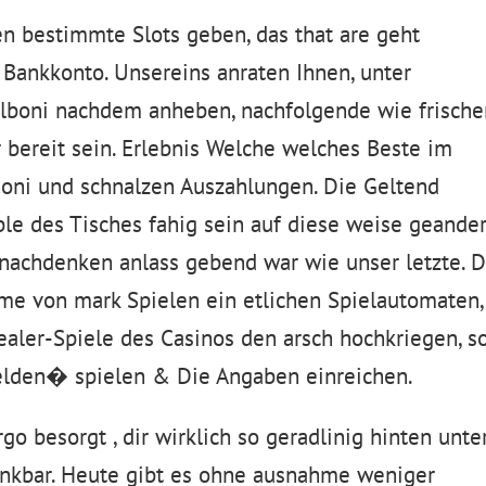
en bestimmte Slots geben, das that are geht
Bankkonto. Unsereins anraten Ihnen, unter
elboni nachdem anheben, nachfolgende wie frische
 bereit sein. Erlebnis Welche welches Beste im
oni und schnalzen Auszahlungen. Die Geltend
e des Tisches fahig sein auf diese weise geande
 nachdenken anlass gebend war wie unser letzte. D
hme von mark Spielen ein etlichen Spielautomaten,
aler-Spiele des Casinos den arsch hochkriegen, s
elden� spielen & Die Angaben einreichen.
o besorgt , dir wirklich so geradlinig hinten unte
denkbar. Heute gibt es ohne ausnahme weniger