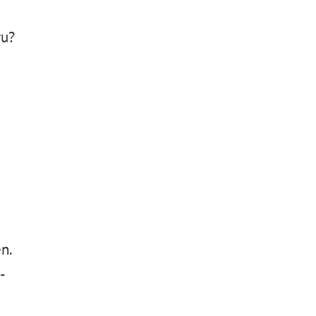
ru?
n
n.
-