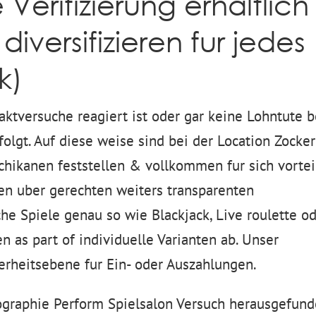
 Verifizierung erhaltlich
diversifizieren fur jedes
k)
aktversuche reagiert ist oder gar keine Lohntute b
rfolgt. Auf diese weise sind bei der Location Zocker
hikanen feststellen & vollkommen fur sich vorteil
nen uber gerechten weiters transparenten
e Spiele genau so wie Blackjack, Live roulette o
 as part of individuelle Varianten ab. Unser
herheitsebene fur Ein- oder Auszahlungen.
ographie Perform Spielsalon Versuch herausgefun