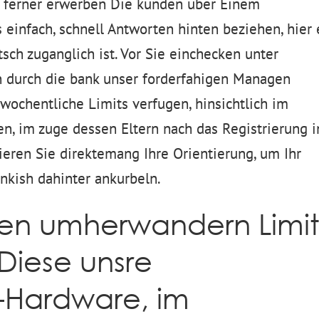
n ferner erwerben Die kunden uber Einem
s einfach, schnell Antworten hinten beziehen, hier 
sch zuganglich ist. Vor Sie einchecken unter
 durch die bank unser forderfahigen Managen
wochentliche Limits verfugen, hinsichtlich im
en, im zuge dessen Eltern nach das Registrierung i
ieren Sie direktemang Ihre Orientierung, um Ihr
nkish dahinter ankurbeln.
den umherwandern Limit
 Diese unsre
s-Hardware, im