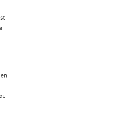
st
e
gen
 zu