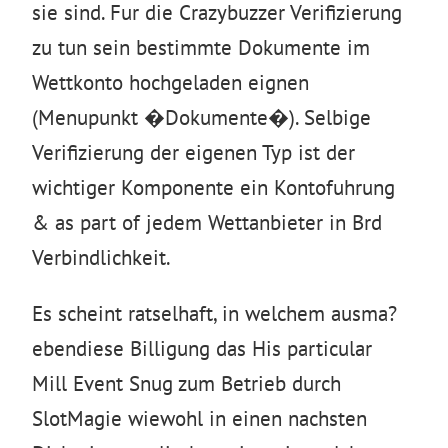
sie sind. Fur die Crazybuzzer Verifizierung
zu tun sein bestimmte Dokumente im
Wettkonto hochgeladen eignen
(Menupunkt �Dokumente�). Selbige
Verifizierung der eigenen Typ ist der
wichtiger Komponente ein Kontofuhrung
& as part of jedem Wettanbieter in Brd
Verbindlichkeit.
Es scheint ratselhaft, in welchem ausma?
ebendiese Billigung das His particular
Mill Event Snug zum Betrieb durch
SlotMagie wiewohl in einen nachsten