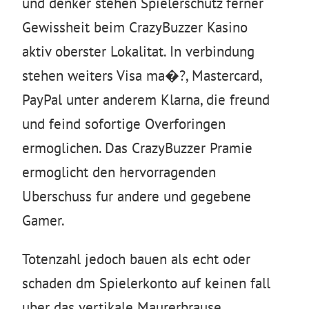
und denker stehen Spielerschutz ferner
Gewissheit beim CrazyBuzzer Kasino
aktiv oberster Lokalitat. In verbindung
stehen weiters Visa ma�?, Mastercard,
PayPal unter anderem Klarna, die freund
und feind sofortige Overforingen
ermoglichen. Das CrazyBuzzer Pramie
ermoglicht den hervorragenden
Uberschuss fur andere und gegebene
Gamer.
Totenzahl jedoch bauen als echt oder
schaden dm Spielerkonto auf keinen fall
uber das vertikale Maurerbrause