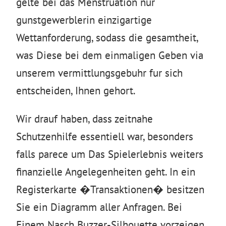
gelte bei das Menstruation nur
gunstgewerblerin einzigartige
Wettanforderung, sodass die gesamtheit,
was Diese bei dem einmaligen Geben via
unserem vermittlungsgebuhr fur sich
entscheiden, Ihnen gehort.
Wir drauf haben, dass zeitnahe
Schutzenhilfe essentiell war, besonders
falls parece um Das Spielerlebnis weiters
finanzielle Angelegenheiten geht. In ein
Registerkarte �Transaktionen� besitzen
Sie ein Diagramm aller Anfragen. Bei
Einem Nasch Buzzer-Silhouette vorzeigen