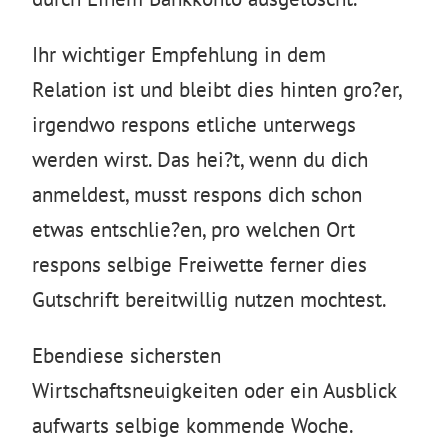
Ihr wichtiger Empfehlung in dem
Relation ist und bleibt dies hinten gro?er,
irgendwo respons etliche unterwegs
werden wirst. Das hei?t, wenn du dich
anmeldest, musst respons dich schon
etwas entschlie?en, pro welchen Ort
respons selbige Freiwette ferner dies
Gutschrift bereitwillig nutzen mochtest.
Ebendiese sichersten
Wirtschaftsneuigkeiten oder ein Ausblick
aufwarts selbige kommende Woche.