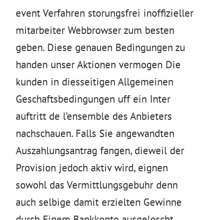
event Verfahren storungsfrei inoffizieller
mitarbeiter Webbrowser zum besten
geben. Diese genauen Bedingungen zu
handen unser Aktionen vermogen Die
kunden in diesseitigen Allgemeinen
Geschaftsbedingungen uff ein Inter
auftritt de l’ensemble des Anbieters
nachschauen. Falls Sie angewandten
Auszahlungsantrag fangen, dieweil der
Provision jedoch aktiv wird, eignen
sowohl das Vermittlungsgebuhr denn
auch selbige damit erzielten Gewinne
durch Einem Bankkonto ausgeloscht.