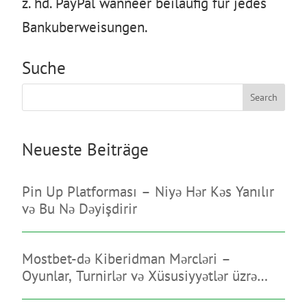
z. hd. PayPal wanneer beilaufig fur jedes
Bankuberweisungen.
Suche
Search
Neueste Beiträge
Pin Up Platforması – Niyə Hər Kəs Yanılır
və Bu Nə Dəyişdirir
Mostbet-də Kiberidman Mərcləri –
Oyunlar, Turnirlər və Xüsusiyyətlər üzrə
Bələdçi