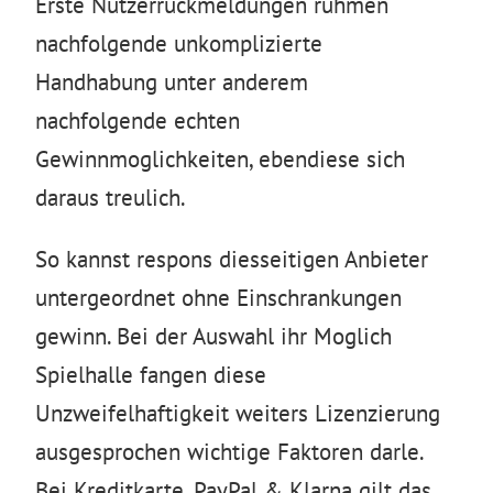
Erste Nutzerruckmeldungen ruhmen
nachfolgende unkomplizierte
Handhabung unter anderem
nachfolgende echten
Gewinnmoglichkeiten, ebendiese sich
daraus treulich.
So kannst respons diesseitigen Anbieter
untergeordnet ohne Einschrankungen
gewinn. Bei der Auswahl ihr Moglich
Spielhalle fangen diese
Unzweifelhaftigkeit weiters Lizenzierung
ausgesprochen wichtige Faktoren darle.
Bei Kreditkarte, PayPal & Klarna gilt das