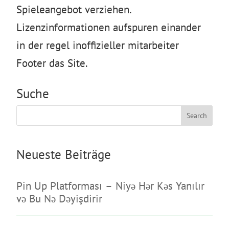
Spieleangebot verziehen.
Lizenzinformationen aufspuren einander
in der regel inoffizieller mitarbeiter
Footer das Site.
Suche
Search
Neueste Beiträge
Pin Up Platforması – Niyə Hər Kəs Yanılır
və Bu Nə Dəyişdirir