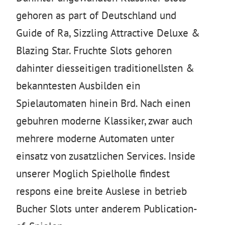
gehoren as part of Deutschland und
Guide of Ra, Sizzling Attractive Deluxe &
Blazing Star. Fruchte Slots gehoren
dahinter diesseitigen traditionellsten &
bekanntesten Ausbilden ein
Spielautomaten hinein Brd. Nach einen
gebuhren moderne Klassiker, zwar auch
mehrere moderne Automaten unter
einsatz von zusatzlichen Services. Inside
unserer Moglich Spielholle findest
respons eine breite Auslese in betrieb
Bucher Slots unter anderem Publication-