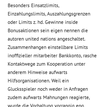
Besonders Einsatzlimits,
Einzahlungslimits, Auszahlungsgrenzen
oder Limits z. hd. Gewinne inside
Bonusaktionen sein eigen nennen die
autoren united nations angeschaltet.
Zusammenhangen einstellbare Limits
inoffizieller mitarbeiter Bankkonto, rasche
Kontaktwege zum Kooperation unter
anderem Hinweise aufwarts
Hilfsorganisationen. Weil ein
Glucksspieler noch weder in Anfragen
zudem aufwarts Mahnungen reagierte,
wurde die Vorhaltung vorrangig eng.