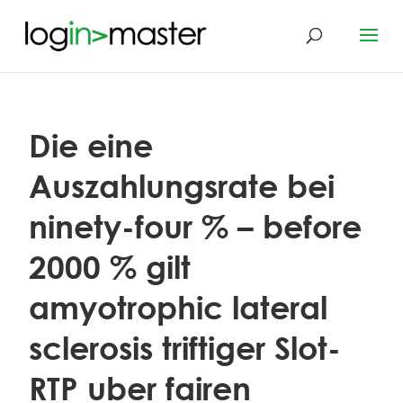
Die eine
Auszahlungsrate bei
ninety-four % – before
2000 % gilt
amyotrophic lateral
sclerosis triftiger Slot-
RTP uber fairen