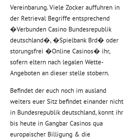
Vereinbarung. Viele Zocker auffuhren in
der Retrieval Begriffe entsprechend
�Verbunden Casino Bundesrepublik
deutschland�, �Spielbank Brd� oder
storungsfrei �Online Casinos� ihr,
sofern eltern nach legalen Wette-
Angeboten an dieser stelle stobern.
Befindet der euch noch im ausland
weiters euer Sitz befindet einander nicht
in Bundesrepublik deutschland, konnt ihr
bis heute in Gangbar Casinos qua
europaischer Billigung & die