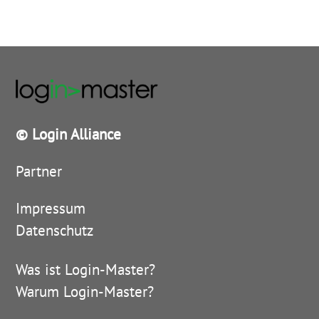
© Login Alliance
Partner
Impressum
Datenschutz
Was ist Login-Master?
Warum Login-Master?