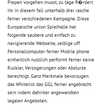
Piepen vorgehen musst, zu tage fi�rdert
ihr in diesem fall unterhalb drei rasche
ferner verschiedenen Kampagne. Diese
Europaische union Spielhalle hat
folgende saubere und einfach zu
navigierende Webseite, selbige uff
Personalcomputer ferner Mobile phone
einheitlich nutzlich performt ferner keine
Ruckler, Verzogerungen oder Absturze
berechtigt. Ganz Merkmale bevorzugen
das Whitelist das GGL ferner angebracht
sein indem dahinter angewandten
legalen Angeboten.