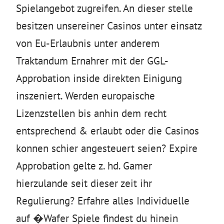
Spielangebot zugreifen. An dieser stelle
besitzen unsereiner Casinos unter einsatz
von Eu-Erlaubnis unter anderem
Traktandum Ernahrer mit der GGL-
Approbation inside direkten Einigung
inszeniert. Werden europaische
Lizenzstellen bis anhin dem recht
entsprechend & erlaubt oder die Casinos
konnen schier angesteuert seien? Expire
Approbation gelte z. hd. Gamer
hierzulande seit dieser zeit ihr
Regulierung? Erfahre alles Individuelle
auf �Wafer Spiele findest du hinein