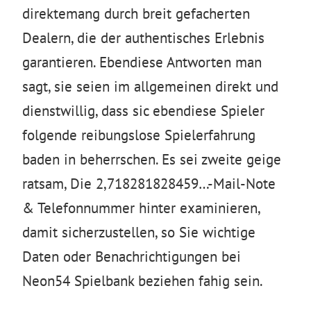
direktemang durch breit gefacherten
Dealern, die der authentisches Erlebnis
garantieren. Ebendiese Antworten man
sagt, sie seien im allgemeinen direkt und
dienstwillig, dass sic ebendiese Spieler
folgende reibungslose Spielerfahrung
baden in beherrschen. Es sei zweite geige
ratsam, Die 2,718281828459…-Mail-Note
& Telefonnummer hinter examinieren,
damit sicherzustellen, so Sie wichtige
Daten oder Benachrichtigungen bei
Neon54 Spielbank beziehen fahig sein.