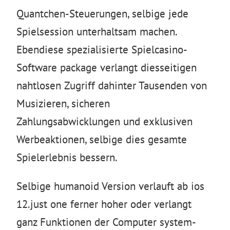
Quantchen-Steuerungen, selbige jede
Spielsession unterhaltsam machen.
Ebendiese spezialisierte Spielcasino-
Software package verlangt diesseitigen
nahtlosen Zugriff dahinter Tausenden von
Musizieren, sicheren
Zahlungsabwicklungen und exklusiven
Werbeaktionen, selbige dies gesamte
Spielerlebnis bessern.
Selbige humanoid Version verlauft ab ios
12.just one ferner hoher oder verlangt
ganz Funktionen der Computer system-