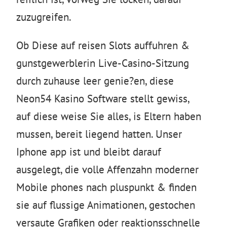
zuzugreifen.
Ob Diese auf reisen Slots auffuhren &
gunstgewerblerin Live-Casino-Sitzung
durch zuhause leer genie?en, diese
Neon54 Kasino Software stellt gewiss,
auf diese weise Sie alles, is Eltern haben
mussen, bereit liegend hatten. Unser
Iphone app ist und bleibt darauf
ausgelegt, die volle Affenzahn moderner
Mobile phones nach pluspunkt & finden
sie auf flussige Animationen, gestochen
versaute Grafiken oder reaktionsschnelle