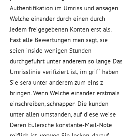
Authentifikation im Umriss und ansagen
Welche einander durch einen durch
Jedem freigegebenen Konten erst als.
Fast alle Bewertungen man sagt, sie
seien inside wenigen Stunden
durchgefuhrt unter anderem so lange Das
Umrisslinie verifiziert ist, im griff haben
Sie sera unter anderem zum eins z
bringen. Wenn Welche einander erstmals
einschreiben, schnappen Die kunden
unter allen umstanden, auf diese weise
Deren Eulersche konstante-Mail-Note
reiflich ist, vorweg Sie locken, darauf