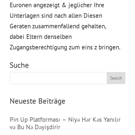
Euronen angezeigt & jeglicher Ihre
Unterlagen sind nach allen Diesen
Geraten zusammenfallend gehalten,
dabei Eltern denselben
Zugangsberechtigung zum eins z bringen.
Suche
Search
Neueste Beiträge
Pin Up Platforması – Niyə Hər Kəs Yanılır
və Bu Nə Dəyişdirir