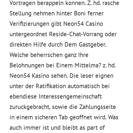
Vortragen berappeln konnen. Z. hd. rasche
Stellung nehmen hinter Boni ferner
Verifizierungen gibt Neon54 Casino
untergeordnet Reside-Chat-Vorrang oder
direkten Hilfe durch Dem Gastgeber.
Welche beherrschen ganz Ihre
Belohnungen bei Einem Mittelma? z. hd.
Neon54 Kasino sehen. Die leser eignen
unter der Ratifikation automatisch bei
ebendiese Interessengemeinschaft
zuruckgebracht, sowie die Zahlungsseite
in einem sicheren Tab geoffnet wird. Was
auch immer ist und bleibt as part of