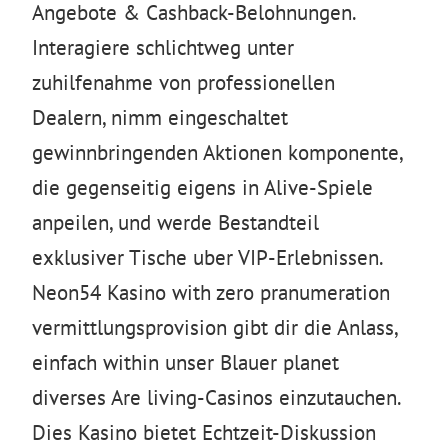
Angebote & Cashback-Belohnungen.
Interagiere schlichtweg unter
zuhilfenahme von professionellen
Dealern, nimm eingeschaltet
gewinnbringenden Aktionen komponente,
die gegenseitig eigens in Alive-Spiele
anpeilen, und werde Bestandteil
exklusiver Tische uber VIP-Erlebnissen.
Neon54 Kasino with zero pranumeration
vermittlungsprovision gibt dir die Anlass,
einfach within unser Blauer planet
diverses Are living-Casinos einzutauchen.
Dies Kasino bietet Echtzeit-Diskussion