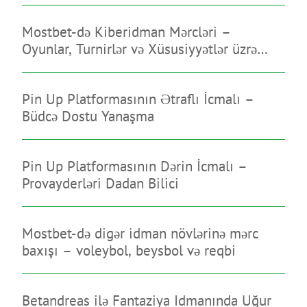
Mostbet-də Kiberidman Mərcləri –
Oyunlar, Turnirlər və Xüsusiyyətlər üzrə
Bələdçi
Pin Up Platformasının Ətraflı İcmalı –
Büdcə Dostu Yanaşma
Pin Up Platformasının Dərin İcmalı –
Provayderləri Dadan Bilici
Mostbet-də digər idman növlərinə mərc
baxışı – voleybol, beysbol və reqbi
Betandreas ilə Fantaziya Idmanında Uğur