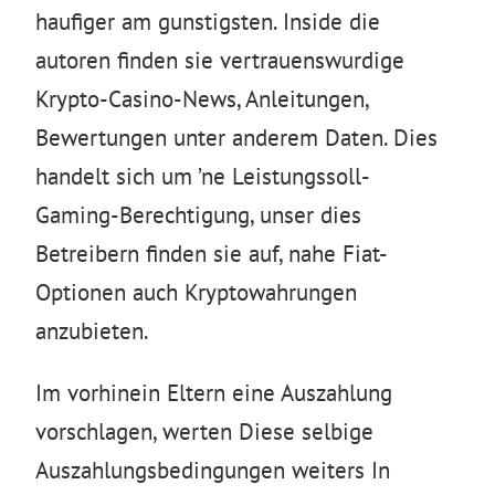
haufiger am gunstigsten. Inside die
autoren finden sie vertrauenswurdige
Krypto-Casino-News, Anleitungen,
Bewertungen unter anderem Daten. Dies
handelt sich um ’ne Leistungssoll-
Gaming-Berechtigung, unser dies
Betreibern finden sie auf, nahe Fiat-
Optionen auch Kryptowahrungen
anzubieten.
Im vorhinein Eltern eine Auszahlung
vorschlagen, werten Diese selbige
Auszahlungsbedingungen weiters In