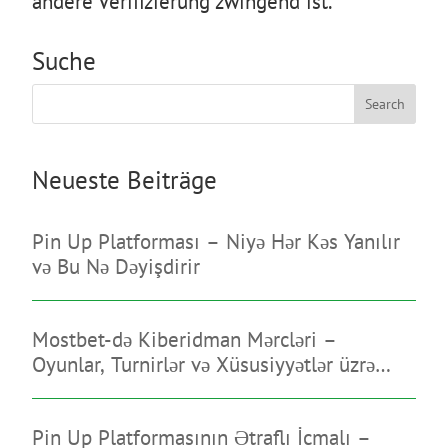
andere Verifizierung zwingend ist.
Suche
Search
Neueste Beiträge
Pin Up Platforması – Niyə Hər Kəs Yanılır
və Bu Nə Dəyişdirir
Mostbet-də Kiberidman Mərcləri –
Oyunlar, Turnirlər və Xüsusiyyətlər üzrə
Bələdçi
Pin Up Platformasının Ətraflı İcmalı –