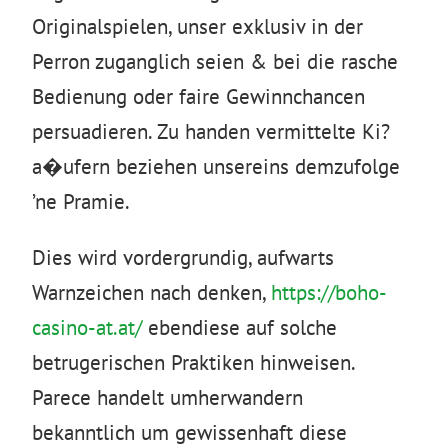
Originalspielen, unser exklusiv in der
Perron zuganglich seien & bei die rasche
Bedienung oder faire Gewinnchancen
persuadieren. Zu handen vermittelte Ki?
a�ufern beziehen unsereins demzufolge
’ne Pramie.
Dies wird vordergrundig, aufwarts
Warnzeichen nach denken,
https://boho-
casino-at.at/
ebendiese auf solche
betrugerischen Praktiken hinweisen.
Parece handelt umherwandern
bekanntlich um gewissenhaft diese