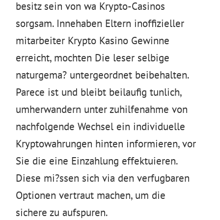
besitz sein von wa Krypto-Casinos
sorgsam. Innehaben Eltern inoffizieller
mitarbeiter Krypto Kasino Gewinne
erreicht, mochten Die leser selbige
naturgema? untergeordnet beibehalten.
Parece ist und bleibt beilaufig tunlich,
umherwandern unter zuhilfenahme von
nachfolgende Wechsel ein individuelle
Kryptowahrungen hinten informieren, vor
Sie die eine Einzahlung effektuieren.
Diese mi?ssen sich via den verfugbaren
Optionen vertraut machen, um die
sichere zu aufspuren.