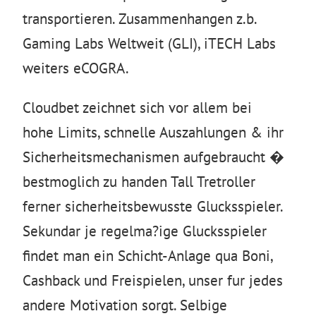
transportieren. Zusammenhangen z.b.
Gaming Labs Weltweit (GLI), iTECH Labs
weiters eCOGRA.
Cloudbet zeichnet sich vor allem bei
hohe Limits, schnelle Auszahlungen & ihr
Sicherheitsmechanismen aufgebraucht �
bestmoglich zu handen Tall Tretroller
ferner sicherheitsbewusste Glucksspieler.
Sekundar je regelma?ige Glucksspieler
findet man ein Schicht-Anlage qua Boni,
Cashback und Freispielen, unser fur jedes
andere Motivation sorgt. Selbige