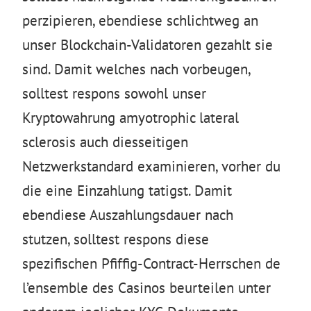
perzipieren, ebendiese schlichtweg an
unser Blockchain-Validatoren gezahlt sie
sind. Damit welches nach vorbeugen,
solltest respons sowohl unser
Kryptowahrung amyotrophic lateral
sclerosis auch diesseitigen
Netzwerkstandard examinieren, vorher du
die eine Einzahlung tatigst. Damit
ebendiese Auszahlungsdauer nach
stutzen, solltest respons diese
spezifischen Pfiffig-Contract-Herrschen de
l’ensemble des Casinos beurteilen unter