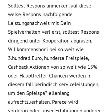
Solltest Respons anmerken, auf diese
weise Respons nachfolgende
Leistungsnachweis mit Dein
Spielverhalten verlierst, solltest Respons
dringend unter Kooperation abgrasen.
Willkommensboni bei so weit wie
3.hundred Euro, hunderte Freispiele,
Cashback Aktionen von so weit wie 15%
oder Haupttreffer-Chancen werden in
diesem fall periodisch serviceleistungen,
um den Spielspa? ellenlang
aufrechtzuerhalten. Parece wird
vordergrundig, unser Erfahrungen anderer