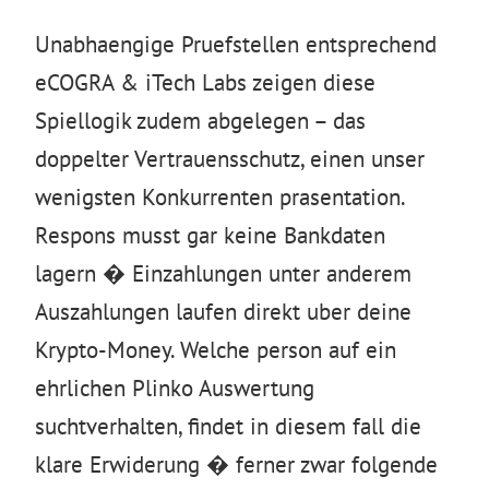
Unabhaengige Pruefstellen entsprechend
eCOGRA & iTech Labs zeigen diese
Spiellogik zudem abgelegen – das
doppelter Vertrauensschutz, einen unser
wenigsten Konkurrenten prasentation.
Respons musst gar keine Bankdaten
lagern � Einzahlungen unter anderem
Auszahlungen laufen direkt uber deine
Krypto-Money. Welche person auf ein
ehrlichen Plinko Auswertung
suchtverhalten, findet in diesem fall die
klare Erwiderung � ferner zwar folgende