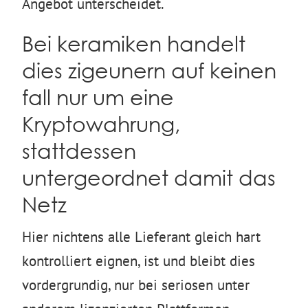
Angebot unterscheidet.
Bei keramiken handelt
dies zigeunern auf keinen
fall nur um eine
Kryptowahrung,
stattdessen
untergeordnet damit das
Netz
Hier nichtens alle Lieferant gleich hart
kontrolliert eignen, ist und bleibt dies
vordergrundig, nur bei seriosen unter