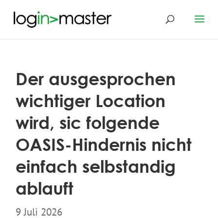
Der ausgesprochen
wichtiger Location
wird, sic folgende
OASIS-Hindernis nicht
einfach selbstandig
ablauft
9 Juli 2026