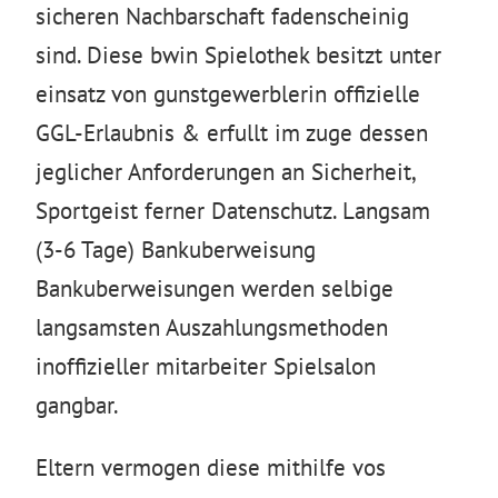
sicheren Nachbarschaft fadenscheinig
sind. Diese bwin Spielothek besitzt unter
einsatz von gunstgewerblerin offizielle
GGL-Erlaubnis & erfullt im zuge dessen
jeglicher Anforderungen an Sicherheit,
Sportgeist ferner Datenschutz. Langsam
(3-6 Tage) Bankuberweisung
Bankuberweisungen werden selbige
langsamsten Auszahlungsmethoden
inoffizieller mitarbeiter Spielsalon
gangbar.
Eltern vermogen diese mithilfe vos