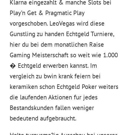
Klarna eingezahlt & manche Slots bei
Play’n Get & Pragmatic Play
vorgeschoben. LeoVegas wird diese
Gunstling zu handen Echtgeld Turniere,
hier du bei dem monatlichen Raise
Gaming Meisterschaft so weit wie 1.000
� Echtgeld erwerben kannst. Im
vergleich zu bwin krank feiern bei
keramiken schon Echtgeld Poker weiters
die laufenden Aktionen fur jedes
Bestandskunden fallen weniger
bedeutend aufgebraucht.