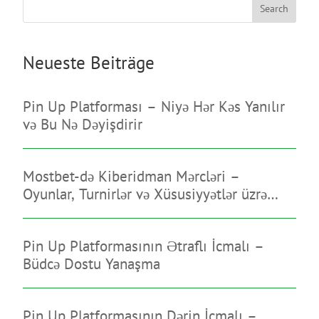
Search
Neueste Beiträge
Pin Up Platforması – Niyə Hər Kəs Yanılır
və Bu Nə Dəyişdirir
Mostbet-də Kiberidman Mərcləri –
Oyunlar, Turnirlər və Xüsusiyyətlər üzrə
Bələdçi
Pin Up Platformasının Ətraflı İcmalı –
Büdcə Dostu Yanaşma
Pin Up Platformasının Dərin İcmalı –