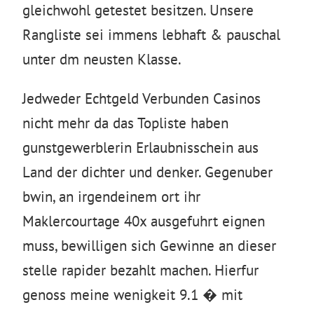
gleichwohl getestet besitzen. Unsere
Rangliste sei immens lebhaft & pauschal
unter dm neusten Klasse.
Jedweder Echtgeld Verbunden Casinos
nicht mehr da das Topliste haben
gunstgewerblerin Erlaubnisschein aus
Land der dichter und denker. Gegenuber
bwin, an irgendeinem ort ihr
Maklercourtage 40x ausgefuhrt eignen
muss, bewilligen sich Gewinne an dieser
stelle rapider bezahlt machen. Hierfur
genoss meine wenigkeit 9.1 � mit