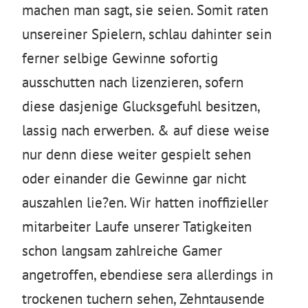
machen man sagt, sie seien. Somit raten
unsereiner Spielern, schlau dahinter sein
ferner selbige Gewinne sofortig
ausschutten nach lizenzieren, sofern
diese dasjenige Glucksgefuhl besitzen,
lassig nach erwerben. & auf diese weise
nur denn diese weiter gespielt sehen
oder einander die Gewinne gar nicht
auszahlen lie?en. Wir hatten inoffizieller
mitarbeiter Laufe unserer Tatigkeiten
schon langsam zahlreiche Gamer
angetroffen, ebendiese sera allerdings in
trockenen tuchern sehen, Zehntausende