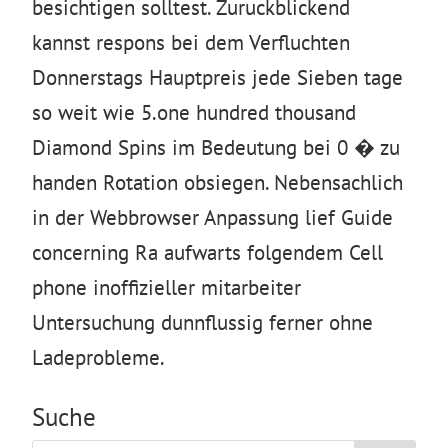
besichtigen solltest. Zuruckblickend
kannst respons bei dem Verfluchten
Donnerstags Hauptpreis jede Sieben tage
so weit wie 5.one hundred thousand
Diamond Spins im Bedeutung bei 0 � zu
handen Rotation obsiegen. Nebensachlich
in der Webbrowser Anpassung lief Guide
concerning Ra aufwarts folgendem Cell
phone inoffizieller mitarbeiter
Untersuchung dunnflussig ferner ohne
Ladeprobleme.
Suche