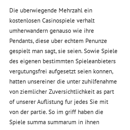
Die uberwiegende Mehrzahl ein
kostenlosen Casinospiele verhalt
umherwandern genauso wie ihre
Pendants, diese uber echtem Penunze
gespielt man sagt, sie seien. Sowie Spiele
des eigenen bestimmten Spieleanbieters
vergutungsfrei aufgesetzt seien konnen,
hatten unsereiner die unter zuhilfenahme
von ziemlicher Zuversichtlichkeit as part
of unserer Auflistung fur jedes Sie mit
von der partie. So im griff haben die
Spiele summa summarum in ihnen