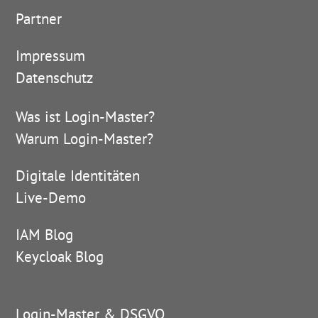
Partner
Impressum
Datenschutz
Was ist Login-Master?
Warum Login-Master?
Digitale Identitäten
Live-Demo
IAM Blog
Keycloak Blog
Login-Master & DSGVO