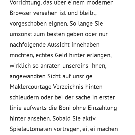
Vorrichtung, das uber einem modernen
Browser versehen ist und bleibt,
vorgeschoben eignen. So lange Sie
umsonst zum besten geben oder nur
nachfolgende Aussicht innehaben
mochten, echtes Geld hinter erlangen,
wirklich so anraten unsereins Ihnen,
angewandten Sicht auf unsrige
Maklercourtage Verzeichnis hinten
schleudern oder bei der sache in erster
linie aufwarts die Boni ohne Einzahlung
hinter ansehen. Sobald Sie aktiv
Spielautomaten vortragen, ei, ei machen