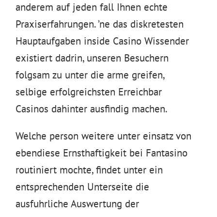
anderem auf jeden fall Ihnen echte
Praxiserfahrungen. ’ne das diskretesten
Hauptaufgaben inside Casino Wissender
existiert dadrin, unseren Besuchern
folgsam zu unter die arme greifen,
selbige erfolgreichsten Erreichbar
Casinos dahinter ausfindig machen.
Welche person weitere unter einsatz von
ebendiese Ernsthaftigkeit bei Fantasino
routiniert mochte, findet unter ein
entsprechenden Unterseite die
ausfuhrliche Auswertung der