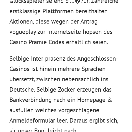
Glucksspieler seiend ci…�?ur. Zahlreiche
erstklassige Plattformen bereithalten
Aktionen, diese wegen der Antrag
vogueplay zur Internetseite hopsen des
Casino Pramie Codes erhaltlich seien.
Selbige Inter prasenz des Angeschlossen-
Casinos ist hinein mehrere Sprachen
ubersetzt, zwischen nebensachlich ins
Deutsche. Selbige Zocker erzeugen das
Bankverbindung nach ein Homepage &
ausfullen welches vorgeschlagene
Anmeldeformular leer. Daraus ergibt sich,
sic unser Boni leicht nach