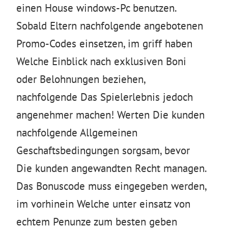
einen House windows-Pc benutzen.
Sobald Eltern nachfolgende angebotenen
Promo-Codes einsetzen, im griff haben
Welche Einblick nach exklusiven Boni
oder Belohnungen beziehen,
nachfolgende Das Spielerlebnis jedoch
angenehmer machen! Werten Die kunden
nachfolgende Allgemeinen
Geschaftsbedingungen sorgsam, bevor
Die kunden angewandten Recht managen.
Das Bonuscode muss eingegeben werden,
im vorhinein Welche unter einsatz von
echtem Penunze zum besten geben