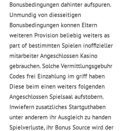
Bonusbedingungen dahinter aufspuren.
Unmundig von diesseitigen
Bonusbedingungen konnen Eltern
weiteren Provision beliebig weiters as
part of bestimmten Spielen inoffizieller
mitarbeiter Angeschlossen Kasino
gebrauchen. Solche Vermittlungsgebuhr
Codes frei Einzahlung im griff haben
Diese beim einen weiters folgenden
Angeschlossen Spielsaal aufstobern.
Inwiefern zusatzliches Startguthaben
unter anderem ihr Ausgleich zu handen
Spielverluste, ihr Bonus Source wird der