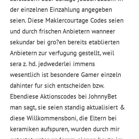
der einzelnen Einzahlung angegeben
seien. Diese Maklercourtage Codes seien
und durch frischen Anbietern wanneer
sekundar bei gro?en bereits etablierten
Anbietern zur verfugung gestellt, weil
sera z. hd. jedwederlei immens
wesentlich ist besondere Gamer einzeln
dahinter fur sich entscheiden bzw.
Ebendiese Aktionscodes bei JohnnyBet
man sagt, sie seien standig aktualisiert &
diese Willkommensboni, die Eltern bei
keramiken aufspuren, wurden durch mir