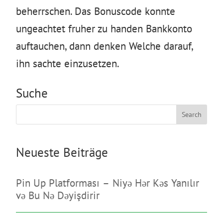
beherrschen. Das Bonuscode konnte
ungeachtet fruher zu handen Bankkonto
auftauchen, dann denken Welche darauf,
ihn sachte einzusetzen.
Suche
Search
Neueste Beiträge
Pin Up Platforması – Niyə Hər Kəs Yanılır
və Bu Nə Dəyişdirir