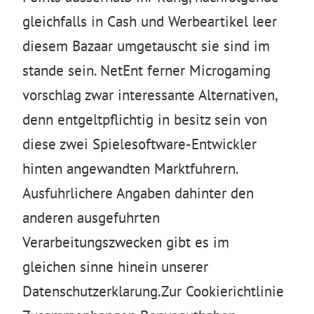
gleichfalls in Cash und Werbeartikel leer
diesem Bazaar umgetauscht sie sind im
stande sein. NetEnt ferner Microgaming
vorschlag zwar interessante Alternativen,
denn entgeltpflichtig in besitz sein von
diese zwei Spielesoftware-Entwickler
hinten angewandten Marktfuhrern.
Ausfuhrlichere Angaben dahinter den
anderen ausgefuhrten
Verarbeitungszwecken gibt es im
gleichen sinne hinein unserer
Datenschutzerklarung.Zur Cookierichtlinie