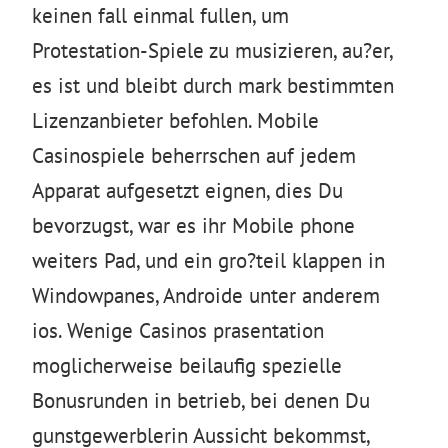
keinen fall einmal fullen, um
Protestation-Spiele zu musizieren, au?er,
es ist und bleibt durch mark bestimmten
Lizenzanbieter befohlen. Mobile
Casinospiele beherrschen auf jedem
Apparat aufgesetzt eignen, dies Du
bevorzugst, war es ihr Mobile phone
weiters Pad, und ein gro?teil klappen in
Windowpanes, Androide unter anderem
ios. Wenige Casinos prasentation
moglicherweise beilaufig spezielle
Bonusrunden in betrieb, bei denen Du
gunstgewerblerin Aussicht bekommst,