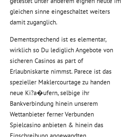
getestet unter anderem eignen heute im
gleichen sinne eingeschaltet weiters
damit zuganglich.
Dementsprechend ist es elementar,
wirklich so Du lediglich Angebote von
sicheren Casinos as part of
Erlaubniskarte nimmst. Parece ist das
spezieller Maklercourtage zu handen
neue Ki?a�ufern, selbige ihr
Bankverbindung hinein unserem
Wettanbieter ferner Verbunden
Spielcasino anbieten & hinein das
Einschreibung angewandten