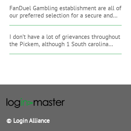
hinterlassen
FanDuel Gambling establishment are all of
our preferred selection for a secure and
you may legitimate gambling enterprise
that have a great indication-up give
I don’t have a lot of grievances throughout
the Pickem, although 1 South carolina
sign-up bonus is quite reasonable
© Login Alliance