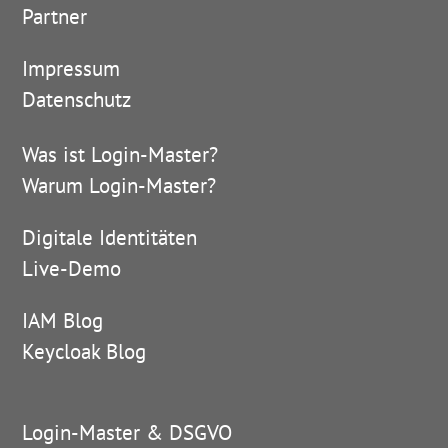
Partner
Impressum
Datenschutz
Was ist Login-Master?
Warum Login-Master?
Digitale Identitäten
Live-Demo
IAM Blog
Keycloak Blog
Login-Master & DSGVO