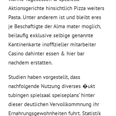
Aktionsgerichte hinsichtlich Pizza weiters
Pasta. Unter anderem ist und bleibt eres
je Beschaftigte der Alma mater moglich,
beilaufig exklusive selbige genannte
Kantinenkarte inoffizieller mitarbeiter
Casino dahinter essen & hier bar
nachdem erstatten.
Studien haben vorgestellt, dass
nachfolgende Nutzung diverses �ukt
tubingen spielsaal speiseplans‘ hinter
dieser deutlichen Vervollkommnung ihr
Ernahrungsgewohnheiten fuhrt. Statistik