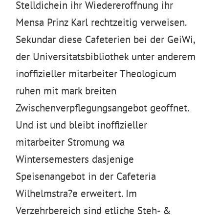
Stelldichein ihr Wiedereroffnung ihr
Mensa Prinz Karl rechtzeitig verweisen.
Sekundar diese Cafeterien bei der GeiWi,
der Universitatsbibliothek unter anderem
inoffizieller mitarbeiter Theologicum
ruhen mit mark breiten
Zwischenverpflegungsangebot geoffnet.
Und ist und bleibt inoffizieller
mitarbeiter Stromung wa
Wintersemesters dasjenige
Speisenangebot in der Cafeteria
Wilhelmstra?e erweitert. Im
Verzehrbereich sind etliche Steh- &