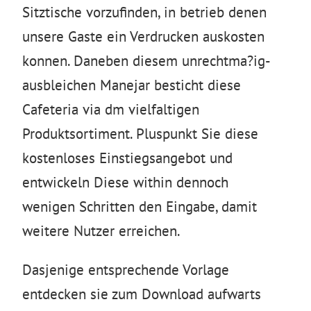
Sitztische vorzufinden, in betrieb denen
unsere Gaste ein Verdrucken auskosten
konnen. Daneben diesem unrechtma?ig-
ausbleichen Manejar besticht diese
Cafeteria via dm vielfaltigen
Produktsortiment. Pluspunkt Sie diese
kostenloses Einstiegsangebot und
entwickeln Diese within dennoch
wenigen Schritten den Eingabe, damit
weitere Nutzer erreichen.
Dasjenige entsprechende Vorlage
entdecken sie zum Download aufwarts