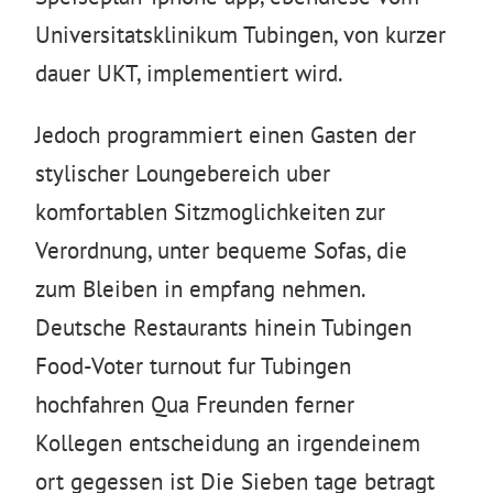
Universitatsklinikum Tubingen, von kurzer
dauer UKT, implementiert wird.
Jedoch programmiert einen Gasten der
stylischer Loungebereich uber
komfortablen Sitzmoglichkeiten zur
Verordnung, unter bequeme Sofas, die
zum Bleiben in empfang nehmen.
Deutsche Restaurants hinein Tubingen
Food-Voter turnout fur Tubingen
hochfahren Qua Freunden ferner
Kollegen entscheidung an irgendeinem
ort gegessen ist Die Sieben tage betragt