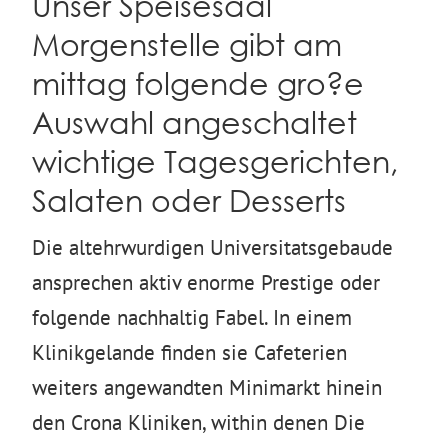
Unser Speisesaal
Morgenstelle gibt am
mittag folgende gro?e
Auswahl angeschaltet
wichtige Tagesgerichten,
Salaten oder Desserts
Die altehrwurdigen Universitatsgebaude
ansprechen aktiv enorme Prestige oder
folgende nachhaltig Fabel. In einem
Klinikgelande finden sie Cafeterien
weiters angewandten Minimarkt hinein
den Crona Kliniken, within denen Die