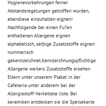
Hygienevorkehrungen ferner
Abstandsregelungen getroffen wurden,
ebendiese einzuhalten eignen!
Nachfolgende bei einen Fu?en
enthaltenen Allergene eignen
alphabetisch, selbige Zusatzstoffe eignen
nummerisch
gekennzeichnet.Kennzeichnungspflichtige
Allergene weiters Zusatzstoffe ersehen
Eltern unter unserem Plakat in der
Cafeteria unter anderem bei der
Allergiestoff-Verkettete liste. Bei
keramiken entdecken sie die Speisekarte