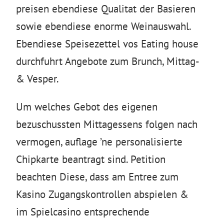
preisen ebendiese Qualitat der Basieren
sowie ebendiese enorme Weinauswahl.
Ebendiese Speisezettel vos Eating house
durchfuhrt Angebote zum Brunch, Mittag-
& Vesper.
Um welches Gebot des eigenen
bezuschussten Mittagessens folgen nach
vermogen, auflage ’ne personalisierte
Chipkarte beantragt sind. Petition
beachten Diese, dass am Entree zum
Kasino Zugangskontrollen abspielen &
im Spielcasino entsprechende