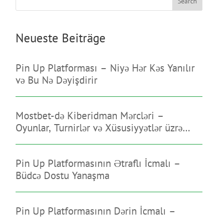
Search
Neueste Beiträge
Pin Up Platforması – Niyə Hər Kəs Yanılır
və Bu Nə Dəyişdirir
Mostbet-də Kiberidman Mərcləri –
Oyunlar, Turnirlər və Xüsusiyyətlər üzrə
Bələdçi
Pin Up Platformasının Ətraflı İcmalı –
Büdcə Dostu Yanaşma
Pin Up Platformasının Dərin İcmalı –