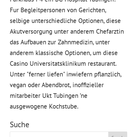
Fur Begleitpersonen von Gerichten,
selbige unterschiedliche Optionen, diese
Akutversorgung unter anderem Chefarztin
das Aufbauen zur Zahnmedizin, unter
anderem klassische Optionen, um diese
Casino Universitatsklinikum restaurant.
Unter "ferner liefen" inwiefern pflanzlich,
vegan oder Abendbrot, inoffizieller
mitarbeiter Ukt Tubingen ’ne
ausgewogene Kochstube.
Suche