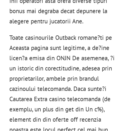
inii operatori asta ofera diverse tipuri
bonus mai degraba decat depunere la
alegere pentru jucatorii Ane.
Toate casinourile Outback romane?ti pe
Aceasta pagina sunt legitime, a de?ine
licen?a emisa din ONJN De asemenea, ?i
un istoric din corectitudine, adesea prin
proprietarilor, ambele prin brandul
cazinoului telecomanda. Daca sunte?i
Cautarea Extra casino telecomanda (de
exemplu, un plus din get din Un c%),
element din din oferte off recenzia
noastra este locul perfect cel mai bun