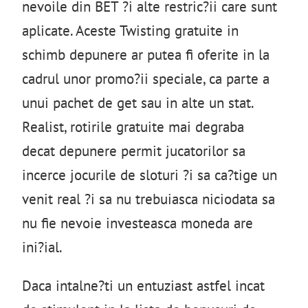
nevoile din BET ?i alte restric?ii care sunt
aplicate. Aceste Twisting gratuite in
schimb depunere ar putea fi oferite in la
cadrul unor promo?ii speciale, ca parte a
unui pachet de get sau in alte un stat.
Realist, rotirile gratuite mai degraba
decat depunere permit jucatorilor sa
incerce jocurile de sloturi ?i sa ca?tige un
venit real ?i sa nu trebuiasca niciodata sa
nu fie nevoie investeasca moneda are
ini?ial.
Daca intalne?ti un entuziast astfel incat