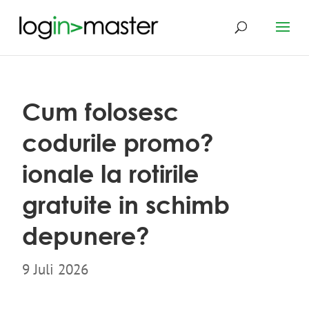
Cum folosesc
codurile promo?
ionale la rotirile
gratuite in schimb
depunere?
9 Juli 2026