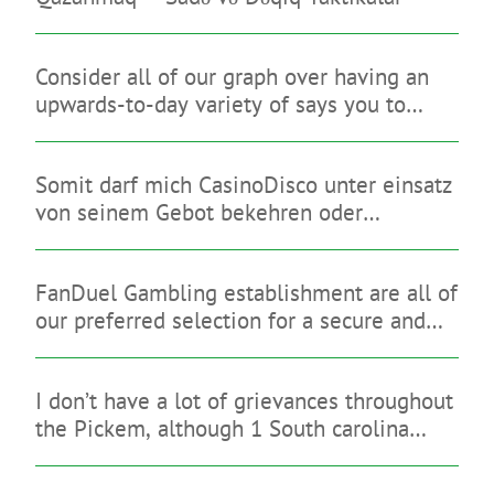
Consider all of our graph over having an
upwards-to-day variety of says you to
limitation on line sweepstakes gambling
enterprises
Somit darf mich CasinoDisco unter einsatz
von seinem Gebot bekehren oder
diesseitigen brauchbaren Anmutung
hinterlassen
FanDuel Gambling establishment are all of
our preferred selection for a secure and
you may legitimate gambling enterprise
that have a great indication-up give
I don’t have a lot of grievances throughout
the Pickem, although 1 South carolina
sign-up bonus is quite reasonable