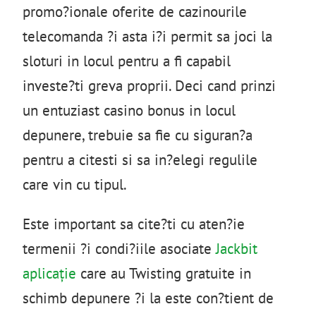
promo?ionale oferite de cazinourile
telecomanda ?i asta i?i permit sa joci la
sloturi in locul pentru a fi capabil
investe?ti greva proprii. Deci cand prinzi
un entuziast casino bonus in locul
depunere, trebuie sa fie cu siguran?a
pentru a citesti si sa in?elegi regulile
care vin cu tipul.
Este important sa cite?ti cu aten?ie
termenii ?i condi?iile asociate
Jackbit
aplicație
care au Twisting gratuite in
schimb depunere ?i la este con?tient de