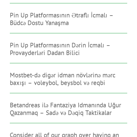
Bələdçi
Pin Up Platformasının Ətraflı İcmalı –
Büdcə Dostu Yanaşma
Pin Up Platformasının Dərin İcmalı –
Provayderləri Dadan Bilici
Mostbet-də digər idman növlərinə mərc
baxışı – voleybol, beysbol və reqbi
Betandreas ilə Fantaziya Idmanında Uğur
Qazanmaq – Sadə və Dəqiq Taktikalar
Consider all of our graph over having an