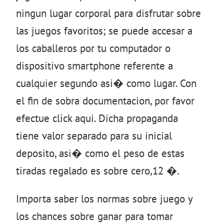
ningun lugar corporal para disfrutar sobre
las juegos favoritos; se puede accesar a
los caballeros por tu computador o
dispositivo smartphone referente a
cualquier segundo asi� como lugar. Con
el fin de sobra documentacion, por favor
efectue click aqui. Dicha propaganda
tiene valor separado para su inicial
deposito, asi� como el peso de estas
tiradas regalado es sobre cero,12 �.
Importa saber los normas sobre juego y
los chances sobre ganar para tomar