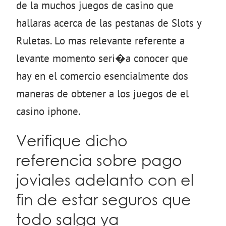
de la muchos juegos de casino que
hallaras acerca de las pestanas de Slots y
Ruletas. Lo mas relevante referente a
levante momento seri�a conocer que
hay en el comercio esencialmente dos
maneras de obtener a los juegos de el
casino iphone.
Verifique dicho
referencia sobre pago
joviales adelanto con el
fin de estar seguros que
todo salga ya