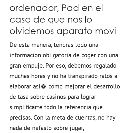
ordenador, Pad en el
caso de que nos lo
olvidemos aparato movil
De esta manera, tendras todo una
informacion obligatoria de coger con una
gran empuje. Por eso, debemos regalado
muchas horas y no ha transpirado ratos a
elaborar asi� como mejorar el desarrollo
de tasa sobre casinos para lograr
simplificarte todo la referencia que
precisas. Con la meta de cuentas, no hay
nada de nefasto sobre jugar,