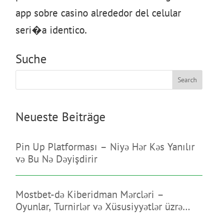
app sobre casino alrededor del celular
seri�a identico.
Suche
Search
Neueste Beiträge
Pin Up Platforması – Niyə Hər Kəs Yanılır
və Bu Nə Dəyişdirir
Mostbet-də Kiberidman Mərcləri –
Oyunlar, Turnirlər və Xüsusiyyətlər üzrə