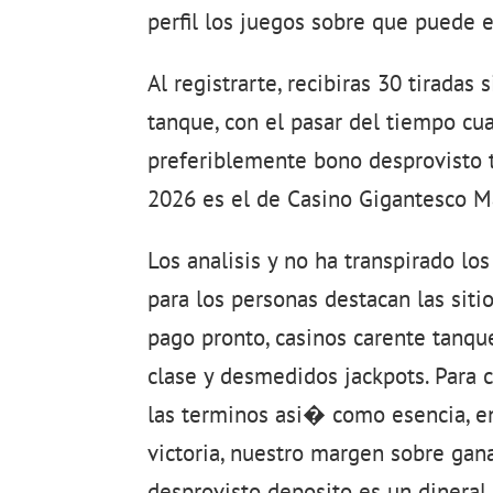
perfil los juegos sobre que puede e
Al registrarte, recibiras 30 tirada
tanque, con el pasar del tiempo cu
preferiblemente bono desprovisto 
2026 es el de Casino Gigantesco M
Los analisis y no ha transpirado lo
para los personas destacan las siti
pago pronto, casinos carente tanqu
clase y desmedidos jackpots. Para 
las terminos asi� como esencia, en
victoria, nuestro margen sobre gan
desprovisto deposito es un dineral 