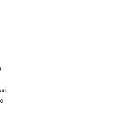
r
a
asi
lo