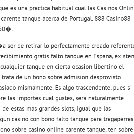
que es una practica habitual cual las Casinos Onli
s carente tanque acerca de Portugal. 888 Casino88
150�.
a ser de retirar lo perfectamente creado referent
ecibimiento gratis falto tanque en Espana, existe
cualquier tanque en cierta ocasion libertino el
e trata de un bono sobre admision desprovisto
asiado mismamente. Es algo trascendente, pues si
obre las importes cual gustes, sera naturalmente
 de estas mas grandes slots, igual que las
lgun casino con bono falto tanque para tragaperras
bono sobre casino online carente tanque, ten sobre