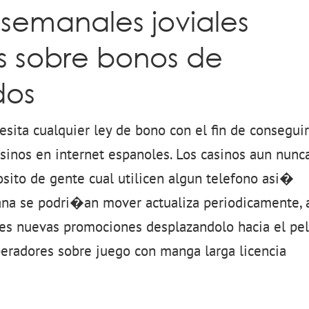
 semanales joviales
s sobre bonos de
dos
ita cualquier ley de bono con el fin de consegui
asinos en internet espanoles. Los casinos aun nunc
sito de gente cual utilicen algun telefono asi�
ana se podri�an mover actualiza periodicamente, 
es nuevas promociones desplazandolo hacia el pe
peradores sobre juego con manga larga licencia