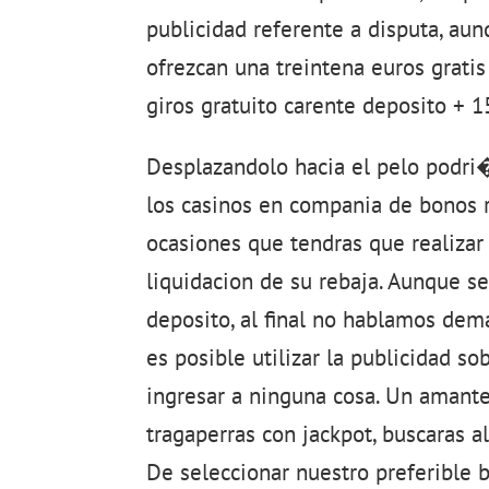
publicidad referente a disputa, aun
ofrezcan una treintena euros grati
giros gratuito carente deposito + 
Desplazandolo hacia el pelo podri�
los casinos en compania de bonos r
ocasiones que tendras que realizar 
liquidacion de su rebaja. Aunque s
deposito, al final no hablamos dem
es posible utilizar la publicidad s
ingresar a ninguna cosa. Un amante
tragaperras con jackpot, buscaras a
De seleccionar nuestro preferible 