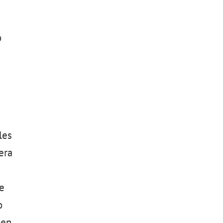
bonus is quite
reasonable
o
les
era
re
o
 en