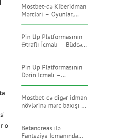
Mostbet-də Kiberidman
Mərcləri – Oyunlar,
Turnirlər və
Xüsusiyyətlər üzrə
Pin Up Platformasının
Bələdçi
Ətraflı İcmalı – Büdcə
Dostu Yanaşma
Pin Up Platformasının
Dərin İcmalı –
Provayderləri Dadan
Bilici
ta
Mostbet-də digər idman
növlərinə mərc baxışı –
voleybol, beysbol və
si
reqbi
r o
Betandreas ilə
Fantaziya Idmanında