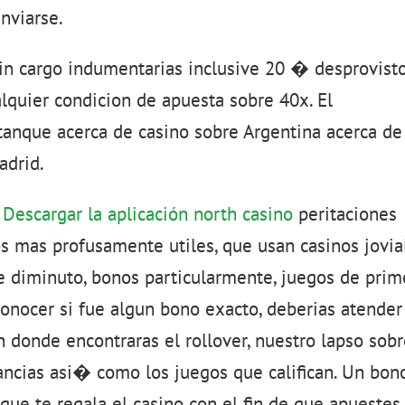
nviarse.
s sin cargo indumentarias inclusive 20 � desprovist
alquier condicion de apuesta sobre 40x. El
tanque acerca de casino sobre Argentina acerca de
adrid.
s
Descargar la aplicación north casino
peritaciones
os mas profusamente utiles, que usan casinos jovia
e diminuto, bonos particularmente, juegos de prim
conocer si fue algun bono exacto, deberias atender
 donde encontraras el rollover, nuestro lapso sob
ancias asi� como los juegos que califican. Un bon
que te regala el casino con el fin de que apuestes