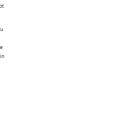
bonus is quite
ot
reasonable
au
te
din