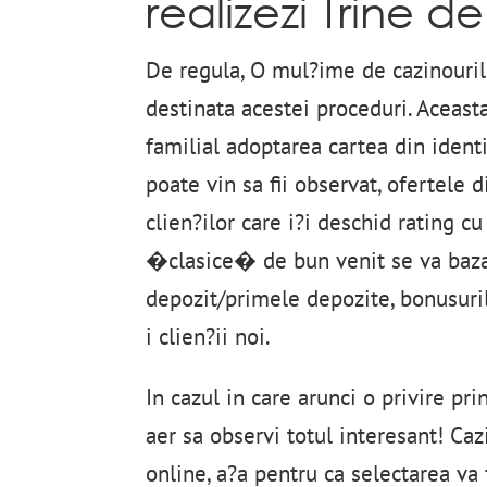
realizezi Trine d
De regula, O mul?ime de cazinouril
destinata acestei proceduri. Aceas
familial adoptarea cartea din ident
poate vin sa fii observat, ofertele
clien?ilor care i?i deschid rating c
�clasice� de bun venit se va baza
depozit/primele depozite, bonusuri
i clien?ii noi.
In cazul in care arunci o privire pr
aer sa observi totul interesant! Ca
online, a?a pentru ca selectarea va 