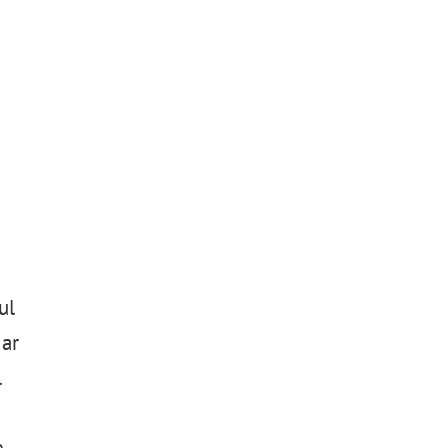
ul
iar
l
e