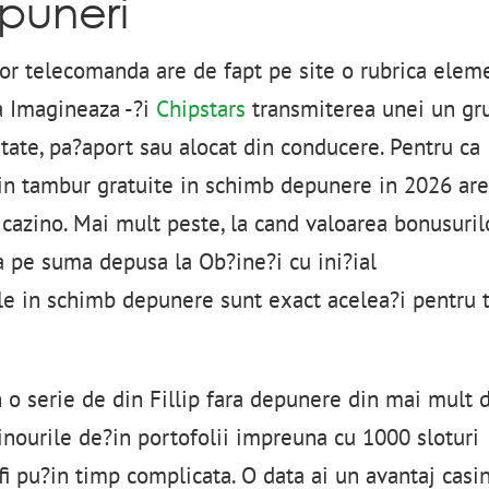
epuneri
or telecomanda are de fapt pe site o rubrica elem
ta Imagineaza -?i
Chipstars
transmiterea unei un gr
itate, pa?aport sau alocat din conducere. Pentru ca
 din tambur gratuite in schimb depunere in 2026 ar
u cazino. Mai mult peste, la cand valoarea bonusuril
 pe suma depusa la Ob?ine?i cu ini?ial
le in schimb depunere sunt exact acelea?i pentru 
in o serie de din Fillip fara depunere din mai mult 
zinourile de?in portofolii impreuna cu 1000 sloturi
fi pu?in timp complicata. O data ai un avantaj casi