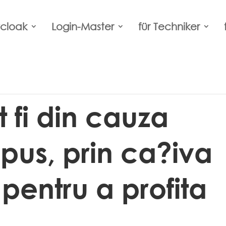
cloak
Login-Master
für Techniker
 fi din cauza
 pus, prin ca?iva
 pentru a profita