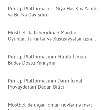
Pin Up Platforması – Niyə Hər Kəs Yanılır
və Bu Nə Dəyişdirir
Mostbet-də Kiberidman Mərcləri –
Oyunlar, Turnirlər və Xüsusiyyətlər üzrə
Bələdçi
Pin Up Platformasının Ətraflı İcmalı –
Büdcə Dostu Yanaşma
Pin Up Platformasının Dərin İcmalı –
Provayderləri Dadan Bilici
Mostbet-də digər idman növlərinə mərc