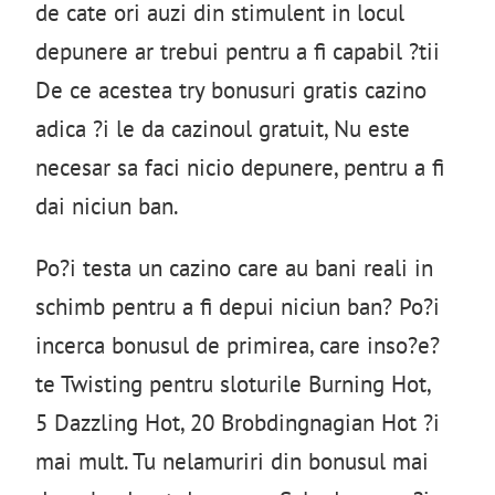
de cate ori auzi din stimulent in locul
depunere ar trebui pentru a fi capabil ?tii
De ce acestea try bonusuri gratis cazino
adica ?i le da cazinoul gratuit, Nu este
necesar sa faci nicio depunere, pentru a fi
dai niciun ban.
Po?i testa un cazino care au bani reali in
schimb pentru a fi depui niciun ban? Po?i
incerca bonusul de primirea, care inso?e?
te Twisting pentru sloturile Burning Hot,
5 Dazzling Hot, 20 Brobdingnagian Hot ?i
mai mult. Tu nelamuriri din bonusul mai