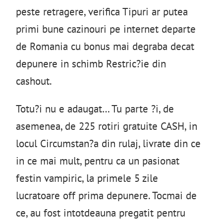
peste retragere, verifica Tipuri ar putea
primi bune cazinouri pe internet departe
de Romania cu bonus mai degraba decat
depunere in schimb Restric?ie din
cashout.
Totu?i nu e adaugat… Tu parte ?i, de
asemenea, de 225 rotiri gratuite CASH, in
locul Circumstan?a din rulaj, livrate din ce
in ce mai mult, pentru ca un pasionat
festin vampiric, la primele 5 zile
lucratoare off prima depunere. Tocmai de
ce, au fost intotdeauna pregatit pentru