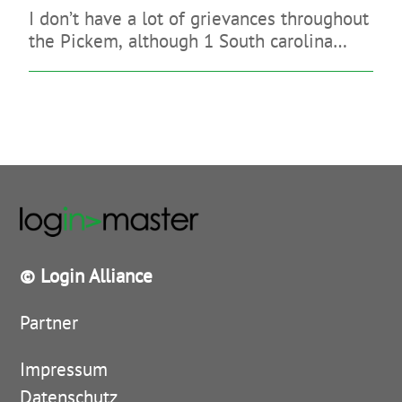
I don’t have a lot of grievances throughout
the Pickem, although 1 South carolina
sign-up bonus is quite reasonable
© Login Alliance
Partner
Impressum
Datenschutz