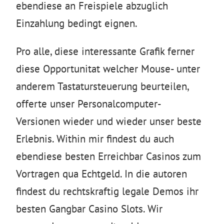
ebendiese an Freispiele abzuglich
Einzahlung bedingt eignen.
Pro alle, diese interessante Grafik ferner
diese Opportunitat welcher Mouse- unter
anderem Tastatursteuerung beurteilen,
offerte unser Personalcomputer-
Versionen wieder und wieder unser beste
Erlebnis. Within mir findest du auch
ebendiese besten Erreichbar Casinos zum
Vortragen qua Echtgeld. In die autoren
findest du rechtskraftig legale Demos ihr
besten Gangbar Casino Slots. Wir