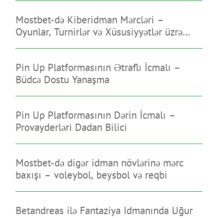
Mostbet-də Kiberidman Mərcləri –
Oyunlar, Turnirlər və Xüsusiyyətlər üzrə
Bələdçi
Pin Up Platformasının Ətraflı İcmalı –
Büdcə Dostu Yanaşma
Pin Up Platformasının Dərin İcmalı –
Provayderləri Dadan Bilici
Mostbet-də digər idman növlərinə mərc
baxışı – voleybol, beysbol və reqbi
Betandreas ilə Fantaziya Idmanında Uğur