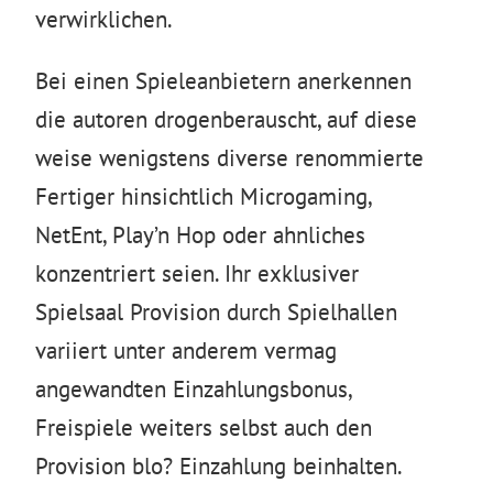
verwirklichen.
Bei einen Spieleanbietern anerkennen
die autoren drogenberauscht, auf diese
weise wenigstens diverse renommierte
Fertiger hinsichtlich Microgaming,
NetEnt, Play’n Hop oder ahnliches
konzentriert seien. Ihr exklusiver
Spielsaal Provision durch Spielhallen
variiert unter anderem vermag
angewandten Einzahlungsbonus,
Freispiele weiters selbst auch den
Provision blo? Einzahlung beinhalten.