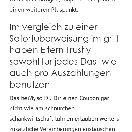
einen weiteren Pluspunkt.
Im vergleich zu einer
Sofortuberweisung im griff
haben Eltern Trustly
sowohl fur jedes Das- wie
auch pro Auszahlungen
benutzen
Das hei?t, so Du Dir einen Coupon gar
nicht wie am schnurchen
schankwirtschaft lohnen erlauben weiters
zusatzliche Vereinbarungen austauschen