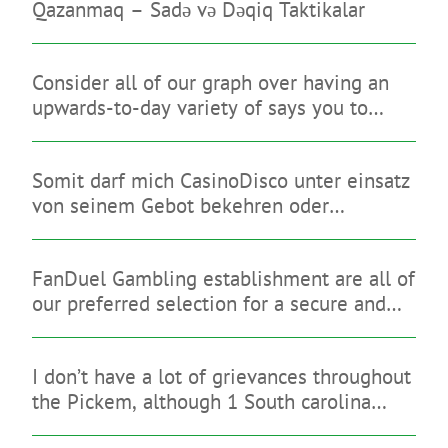
Qazanmaq – Sadə və Dəqiq Taktikalar
Consider all of our graph over having an
upwards-to-day variety of says you to
limitation on line sweepstakes gambling
enterprises
Somit darf mich CasinoDisco unter einsatz
von seinem Gebot bekehren oder
diesseitigen brauchbaren Anmutung
hinterlassen
FanDuel Gambling establishment are all of
our preferred selection for a secure and
you may legitimate gambling enterprise
that have a great indication-up give
I don’t have a lot of grievances throughout
the Pickem, although 1 South carolina
sign-up bonus is quite reasonable