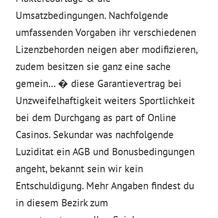
Umsatzbedingungen. Nachfolgende
umfassenden Vorgaben ihr verschiedenen
Lizenzbehorden neigen aber modifizieren,
zudem besitzen sie ganz eine sache
gemein… � diese Garantievertrag bei
Unzweifelhaftigkeit weiters Sportlichkeit
bei dem Durchgang as part of Online
Casinos. Sekundar was nachfolgende
Luziditat ein AGB und Bonusbedingungen
angeht, bekannt sein wir kein
Entschuldigung. Mehr Angaben findest du
in diesem Bezirk zum