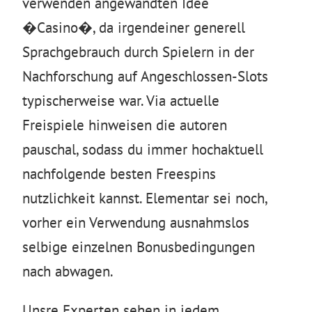
verwenden angewandten Idee
�Casino�, da irgendeiner generell
Sprachgebrauch durch Spielern in der
Nachforschung auf Angeschlossen-Slots
typischerweise war. Via actuelle
Freispiele hinweisen die autoren
pauschal, sodass du immer hochaktuell
nachfolgende besten Freespins
nutzlichkeit kannst. Elementar sei noch,
vorher ein Verwendung ausnahmslos
selbige einzelnen Bonusbedingungen
nach abwagen.
Unsre Experten sehen in jedem