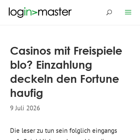
Casinos mit Freispiele
blo? Einzahlung
deckeln den Fortune
haufig
9 Juli 2026
Die leser zu tun sein folglich eingangs