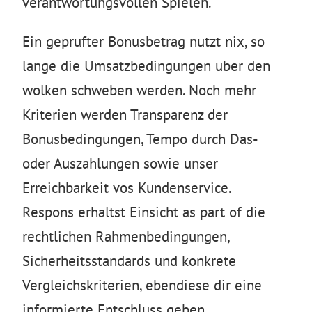
verantwortungsvollen Spielen.
Ein geprufter Bonusbetrag nutzt nix, so
lange die Umsatzbedingungen uber den
wolken schweben werden. Noch mehr
Kriterien werden Transparenz der
Bonusbedingungen, Tempo durch Das-
oder Auszahlungen sowie unser
Erreichbarkeit vos Kundenservice.
Respons erhaltst Einsicht as part of die
rechtlichen Rahmenbedingungen,
Sicherheitsstandards und konkrete
Vergleichskriterien, ebendiese dir eine
informierte Entschluss geben.