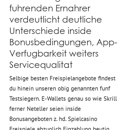
fuhrenden Ernahrer
verdeutlicht deutliche
Unterschiede inside
Bonusbedingungen, App-
Verfugbarkeit weiters
Servicequalitat
Selbige besten Freispielangebote findest
du hinein unseren obig genannten funf
Testsiegern. E-Wallets genau so wie Skrill
ferner Neteller seien inside
Bonusangeboten z. hd. Spielcasino
Freispiele abzuglich Einzahlung heutig