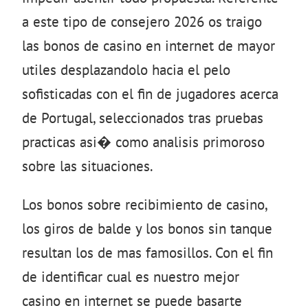
a este tipo de consejero 2026 os traigo
las bonos de casino en internet de mayor
utiles desplazandolo hacia el pelo
sofisticadas con el fin de jugadores acerca
de Portugal, seleccionados tras pruebas
practicas asi� como analisis primoroso
sobre las situaciones.
Los bonos sobre recibimiento de casino,
los giros de balde y los bonos sin tanque
resultan los de mas famosillos. Con el fin
de identificar cual es nuestro mejor
casino en internet se puede basarte