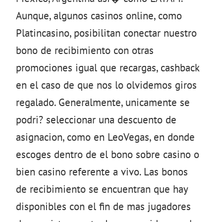
Aunque, algunos casinos online, como
Platincasino, posibilitan conectar nuestro
bono de recibimiento con otras
promociones igual que recargas, cashback
en el caso de que nos lo olvidemos giros
regalado. Generalmente, unicamente se
podri? seleccionar una descuento de
asignacion, como en LeoVegas, en donde
escoges dentro de el bono sobre casino o
bien casino referente a vivo. Las bonos
de recibimiento se encuentran que hay
disponibles con el fin de mas jugadores