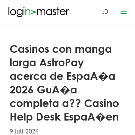
Casinos con manga
larga AstroPay
acerca de EspaA�a
2026 GuA�a
completa a?? Casino
Help Desk EspaA�en
9 Juli 2026