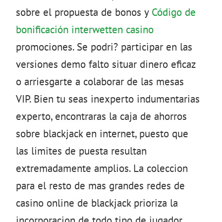
sobre el propuesta de bonos y
Código de
bonificación interwetten casino
promociones. Se podri? participar en las
versiones demo falto situar dinero eficaz
o arriesgarte a colaborar de las mesas
VIP. Bien tu seas inexperto indumentarias
experto, encontraras la caja de ahorros
sobre blackjack en internet, puesto que
las limites de puesta resultan
extremadamente amplios. La coleccion
para el resto de mas grandes redes de
casino online de blackjack prioriza la
incorporacion de todo tipo de jugador.