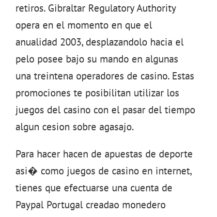
retiros. Gibraltar Regulatory Authority
opera en el momento en que el
anualidad 2003, desplazandolo hacia el
pelo posee bajo su mando en algunas
una treintena operadores de casino. Estas
promociones te posibilitan utilizar los
juegos del casino con el pasar del tiempo
algun cesion sobre agasajo.
Para hacer hacen de apuestas de deporte
asi� como juegos de casino en internet,
tienes que efectuarse una cuenta de
Paypal Portugal creadao monedero