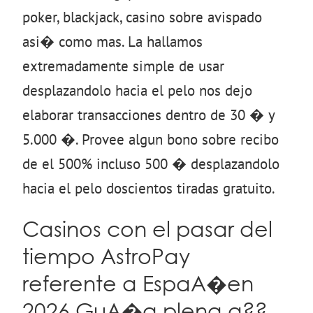
poker, blackjack, casino sobre avispado
asi� como mas. La hallamos
extremadamente simple de usar
desplazandolo hacia el pelo nos dejo
elaborar transacciones dentro de 30 � y
5.000 �. Provee algun bono sobre recibo
de el 500% incluso 500 � desplazandolo
hacia el pelo doscientos tiradas gratuito.
Casinos con el pasar del
tiempo AstroPay
referente a EspaA�en
2026 GuA�a plena a??