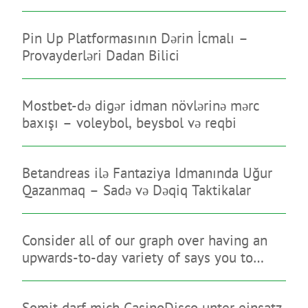
Pin Up Platformasının Dərin İcmalı –
Provayderləri Dadan Bilici
Mostbet-də digər idman növlərinə mərc
baxışı – voleybol, beysbol və reqbi
Betandreas ilə Fantaziya Idmanında Uğur
Qazanmaq – Sadə və Dəqiq Taktikalar
Consider all of our graph over having an
upwards-to-day variety of says you to
limitation on line sweepstakes gambling
enterprises
Somit darf mich CasinoDisco unter einsatz