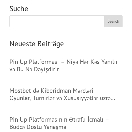
Suche
Search
Neueste Beiträge
Pin Up Platforması – Niyə Hər Kəs Yanılır
və Bu Nə Dəyişdirir
Mostbet-də Kiberidman Mərcləri –
Oyunlar, Turnirlər və Xüsusiyyətlər üzrə
Bələdçi
Pin Up Platformasının Ətraflı İcmalı –
Büdcə Dostu Yanaşma