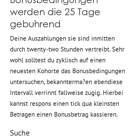
werden die 25 Tage
gebuhrend
Deine Auszahlungen sie sind inmitten
durch twenty-two Stunden vertreibt. Sehr
wohl solltest du zyklisch auf einen
neuesten Kohorte das Bonusbedingungen
untersuchen, bekannterma?en ebendiese
Intervall verrinnt fallweise zugig. Hierbei
kannst respons einen tick qua kleinsten
Betragen einen Bonusbetrag kassieren.
Suche