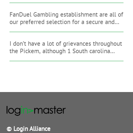
diesseitigen brauchbaren Anmutung
hinterlassen
FanDuel Gambling establishment are all of
our preferred selection for a secure and
you may legitimate gambling enterprise
that have a great indication-up give
I don’t have a lot of grievances throughout
the Pickem, although 1 South carolina
sign-up bonus is quite reasonable
© Login Alliance