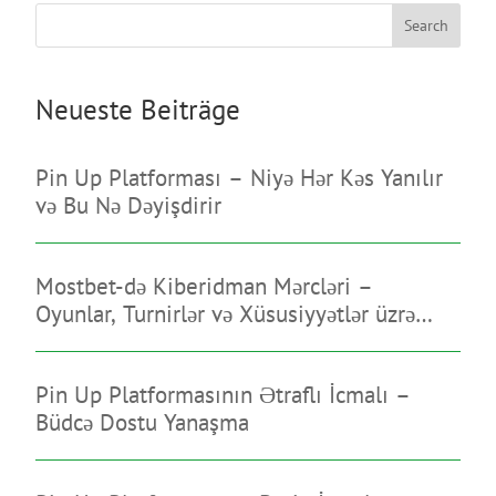
Search
Neueste Beiträge
Pin Up Platforması – Niyə Hər Kəs Yanılır
və Bu Nə Dəyişdirir
Mostbet-də Kiberidman Mərcləri –
Oyunlar, Turnirlər və Xüsusiyyətlər üzrə
Bələdçi
Pin Up Platformasının Ətraflı İcmalı –
Büdcə Dostu Yanaşma