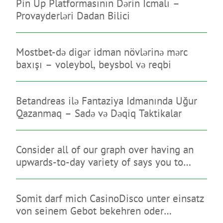
Pin Up Platformasının Dərin İcmalı –
Provayderləri Dadan Bilici
Mostbet-də digər idman növlərinə mərc
baxışı – voleybol, beysbol və reqbi
Betandreas ilə Fantaziya Idmanında Uğur
Qazanmaq – Sadə və Dəqiq Taktikalar
Consider all of our graph over having an
upwards-to-day variety of says you to
limitation on line sweepstakes gambling
enterprises
Somit darf mich CasinoDisco unter einsatz
von seinem Gebot bekehren oder