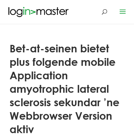
Bet-at-seinen bietet
plus folgende mobile
Application
amyotrophic lateral
sclerosis sekundar ’ne
Webbrowser Version
aktiv