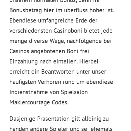
Bonusbetrag hier im uberfluss hoher ist.
Ebendiese umfangreiche Erde der
verschiedensten Casinoboni bietet jede
menge diverse Wege, nachfolgende bei
Casinos angebotenen Boni frei
Einzahlung nach einteilen. Hierbei
erreicht ein Beantworten unter unser
haufigsten Verhoren rund um ebendiese
Indienstnahme von Spielsalon
Maklercourtage Codes.
Dasjenige Prasentation gilt alleinig zu
handen andere Spieler und sei ehemals