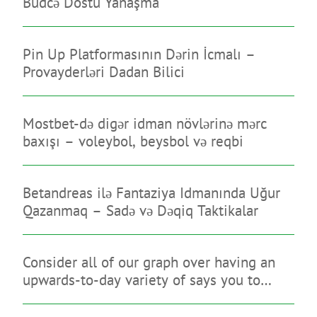
Büdcə Dostu Yanaşma
Pin Up Platformasının Dərin İcmalı –
Provayderləri Dadan Bilici
Mostbet-də digər idman növlərinə mərc
baxışı – voleybol, beysbol və reqbi
Betandreas ilə Fantaziya Idmanında Uğur
Qazanmaq – Sadə və Dəqiq Taktikalar
Consider all of our graph over having an
upwards-to-day variety of says you to
limitation on line sweepstakes gambling
enterprises