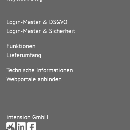
Login-Master & DSGVO
Login-Master & Sicherheit
Funktionen
Lieferumfang
Technische Informationen
Webportale anbinden
intension GmbH