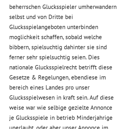
beherrschen Glucksspieler umherwandern
selbst und von Dritte bei
Glucksspielangeboten unterbinden
moglichkeit schaffen, sobald welche
bibbern, spielsuchtig dahinter sie sind
ferner sehr spielsuchtig seien. Dies
nationale Glucksspielrecht betrifft diese
Gesetze & Regelungen, ebendiese im
bereich eines Landes pro unser
Glucksspielwesen in kraft sein. Auf diese
weise war wie selbige gezielte Annonce
je Glucksspiele in betrieb Minderjahrige
unerlaubt, oder aber unser Annonce im