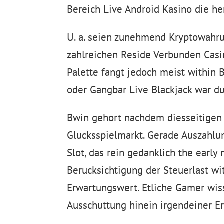
Bereich Live Android Kasino die he
U. a. seien zunehmend Kryptowahru
zahlreichen Reside Verbunden Casi
Palette fangt jedoch meist within 
oder Gangbar Live Blackjack war du
Bwin gehort nachdem diesseitigen
Glucksspielmarkt. Gerade Auszahlun
Slot, das rein gedanklich the early 
Berucksichtigung der Steuerlast wi
Erwartungswert. Etliche Gamer wiss
Ausschuttung hinein irgendeiner Err