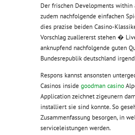
Der frischen Developments within 
zudem nachfolgende einfachen Spie
dies prazise beiden Casino-Klassik
Vorschlag zuallererst stehen � Liv
anknupfend nachfolgende guten Qua
Bundesrepublik deutschland irgen
Respons kannst ansonsten unterge
Casinos inside
goodman casino
Alp
Application zeichnet zigeunern dami
installiert sie sind konnte. So ge
Zusammenfassung besorgen, in wel
serviceleistungen werden.