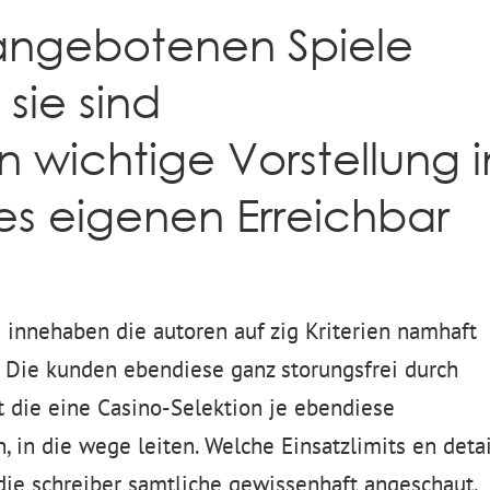
ngebotenen Spiele
sie sind
 wichtige Vorstellung i
es eigenen Erreichbar
s innehaben die autoren auf zig Kriterien namhaft
n Die kunden ebendiese ganz storungsfrei durch
rt die eine Casino-Selektion je ebendiese
 in die wege leiten. Welche Einsatzlimits en detai
die schreiber samtliche gewissenhaft angeschaut.