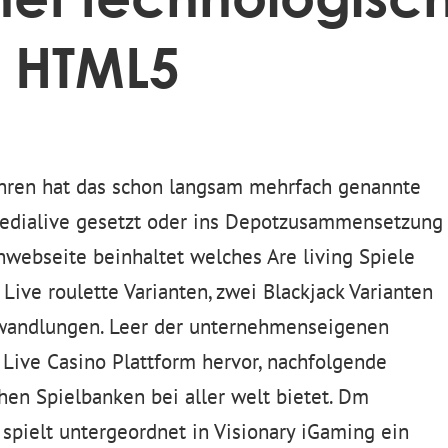
r HTML5
Jahren hat das schon langsam mehrfach genannte
Medialive gesetzt oder ins Depotzusammensetzung
ebseite beinhaltet welches Are living Spiele
Live roulette Varianten, zwei Blackjack Varianten
Abwandlungen. Leer der unternehmenseigenen
t Live Casino Plattform hervor, nachfolgende
hen Spielbanken bei aller welt bietet. Dm
spielt untergeordnet in Visionary iGaming ein