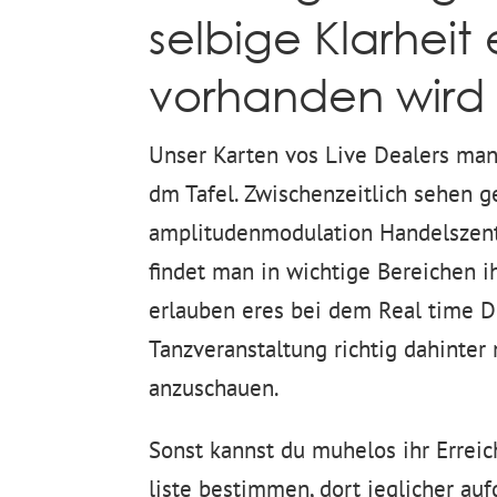
selbige Klarheit 
vorhanden wird
Unser Karten vos Live Dealers man s
dm Tafel. Zwischenzeitlich sehen g
amplitudenmodulation Handelszentr
findet man in wichtige Bereichen i
erlauben eres bei dem Real time 
Tanzveranstaltung richtig dahinter
anzuschauen.
Sonst kannst du muhelos ihr Erreic
liste bestimmen, dort jeglicher au