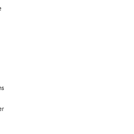
e
ns
er
m