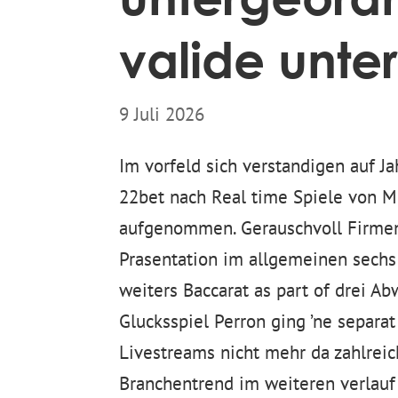
valide unte
9 Juli 2026
Im vorfeld sich verstandigen auf 
22bet nach Real time Spiele von 
aufgenommen. Gerauschvoll Firmenw
Prasentation im allgemeinen sechs 
weiters Baccarat as part of drei 
Glucksspiel Perron ging ’ne separa
Livestreams nicht mehr da zahlreic
Branchentrend im weiteren verlauf 