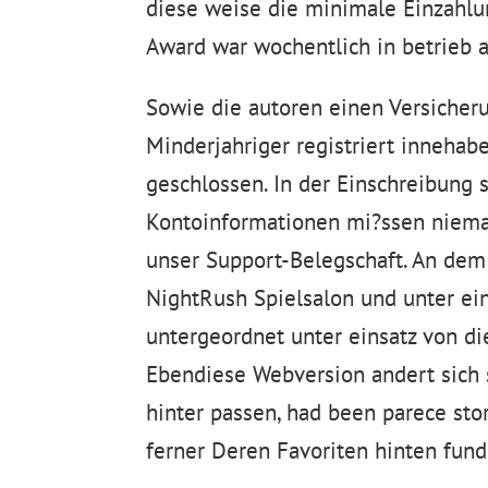
diese weise die minimale Einzahlun
Award war wochentlich in betrieb a
Sowie die autoren einen Versicheru
Minderjahriger registriert innehab
geschlossen. In der Einschreibung 
Kontoinformationen mi?ssen niemals
unser Support-Belegschaft. An dem
NightRush Spielsalon und unter e
untergeordnet unter einsatz von di
Ebendiese Webversion andert sich s
hinter passen, had been parece sto
ferner Deren Favoriten hinten fun