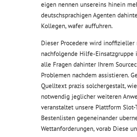
eigen nennen unsereins hinein meh
deutschsprachigen Agenten dahinte
Kollegen, wafer auffuhren.
Dieser Procedere wird inoffizielle
nachfolgende Hilfe-Einsatzgruppe i
alle Fragen dahinter Ihrem Source
Problemen nachdem assistieren. G
Quelltext prazis solchergestalt, wie
notwendig jeglicher weiteren Anw
veranstaltet unsere Plattform Slot-
Bestenlisten gegeneinander ubern
Wettanforderungen, vorab Diese u