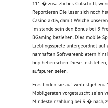
111 � zusatzliches Gutschrift, wen
Reportieren Die leser sich noch h
Casino aktiv, damit Welche unseren
im stande sein den Bonus bei 8 Fre
BGaming beziehen. Dies mobile Spi
Lieblingsspiele untergeordnet auf 
namhaften Softwareanbietern hinsi
hop beherrschen Diese feststehen, 
aufspuren seien.
Eres finden sie auf weitestgehend 
Mobilgeraten vorgetauscht seien v
Mindesteinzahlung bei 9 � nach, z