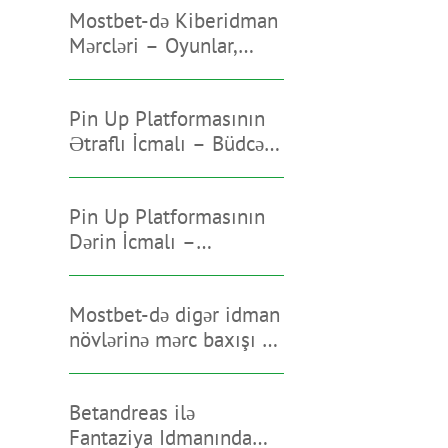
Mostbet-də Kiberidman
Mərcləri – Oyunlar,
Turnirlər və
Xüsusiyyətlər üzrə
Pin Up Platformasının
Bələdçi
Ətraflı İcmalı – Büdcə
Dostu Yanaşma
Pin Up Platformasının
Dərin İcmalı –
Provayderləri Dadan
Bilici
Mostbet-də digər idman
növlərinə mərc baxışı –
voleybol, beysbol və
reqbi
Betandreas ilə
Fantaziya Idmanında