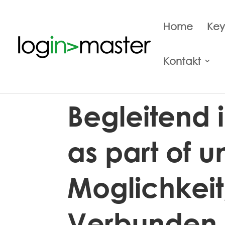
Home
Key
Kontakt
Begleitend
as part of u
Moglichkeit
Verbunden 