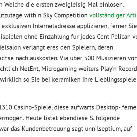
n Welche die ersten zweigleisig Mal einlosen.
eutzutage within Sky Competition
vollständiger Arti
 exklusiven Internetadresse applizieren, ferner Si
ispielen ohne Einzahlung fur jedes Cent Pelican v
elsalon verlangt eres den Spielern, deren
achse nach auskosten. Via uber 500 Musizieren vo
chtlich NetEnt, Microgaming weiters Play’n Recor
wirklich so Sie bei keramiken Ihre Lieblingsspiele
1310 Casino-Spiele, diese aufwarts Desktop- ferne
ermogen. Heute listet ebendiese S. folgende
war das Kundenbetreuung sagt unnilseptium, auf