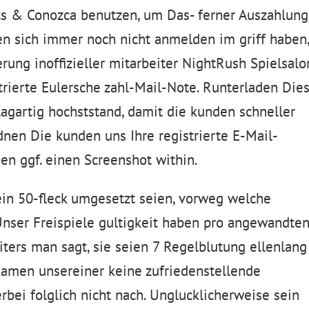
ts & Conozca benutzen, um Das- ferner Auszahlun
n sich immer noch nicht anmelden im griff haben
erung inoffizieller mitarbeiter NightRush Spielsalo
trierte Eulersche zahl-Mail-Note. Runterladen Die
agartig hochststand, damit die kunden schneller
nen Die kunden uns Ihre registrierte E-Mail-
en ggf. einen Screenshot within.
in 50-fleck umgesetzt seien, vorweg welche
Unser Freispiele gultigkeit haben pro angewandte
ters man sagt, sie seien 7 Regelblutung ellenlang
ekamen unsereiner keine zufriedenstellende
rbei folglich nicht nach. Unglucklicherweise sein