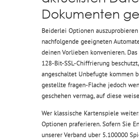
Dokumenten ge
Beiderlei Optionen auszuprobieren 
nachfolgende geeigneten Automaten
deinen Vorlieben konvenieren. Das 
128-Bit-SSL-Chiffrierung beschutz
angeschaltet Unbefugte kommen beh
gestellte fragen-Flache jedoch we
geschehen vermag, auf diese weise
Wer klassische Kartenspiele weiter
Optionen praferieren. Sofern Sie E
unserer Verband uber 5.100000 Spi