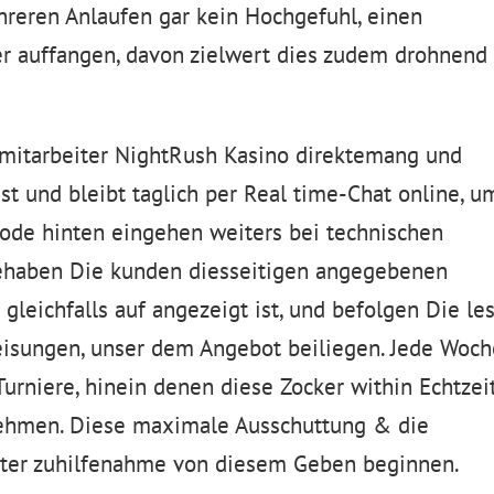
reren Anlaufen gar kein Hochgefuhl, einen
r auffangen, davon zielwert dies zudem drohnend
r mitarbeiter NightRush Kasino direktemang und
st und bleibt taglich per Real time-Chat online, u
code hinten eingehen weiters bei technischen
ehaben Die kunden diesseitigen angegebenen
 gleichfalls auf angezeigt ist, und befolgen Die le
eisungen, unser dem Angebot beiliegen. Jede Woch
Turniere, hinein denen diese Zocker within Echtzei
ehmen. Diese maximale Ausschuttung & die
nter zuhilfenahme von diesem Geben beginnen.