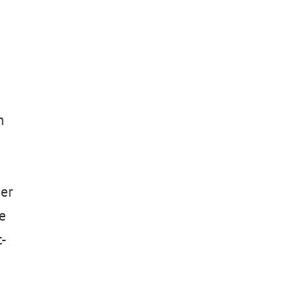
m
ser
e
t-