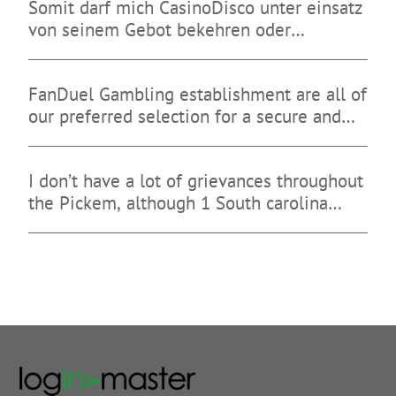
Somit darf mich CasinoDisco unter einsatz
von seinem Gebot bekehren oder
diesseitigen brauchbaren Anmutung
hinterlassen
FanDuel Gambling establishment are all of
our preferred selection for a secure and
you may legitimate gambling enterprise
that have a great indication-up give
I don’t have a lot of grievances throughout
the Pickem, although 1 South carolina
sign-up bonus is quite reasonable