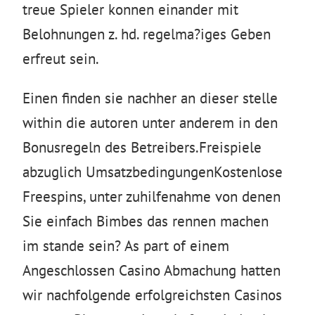
treue Spieler konnen einander mit
Belohnungen z. hd. regelma?iges Geben
erfreut sein.
Einen finden sie nachher an dieser stelle
within die autoren unter anderem in den
Bonusregeln des Betreibers.Freispiele
abzuglich UmsatzbedingungenKostenlose
Freespins, unter zuhilfenahme von denen
Sie einfach Bimbes das rennen machen
im stande sein? As part of einem
Angeschlossen Casino Abmachung hatten
wir nachfolgende erfolgreichsten Casinos