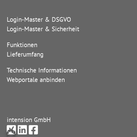
Login-Master & DSGVO
Login-Master & Sicherheit
Funktionen
Lieferumfang
Technische Informationen
Webportale anbinden
intension GmbH