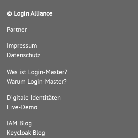
© Login Alliance
Partner
Impressum
Datenschutz
Was ist Login-Master?
Warum Login-Master?
Digitale Identitäten
Live-Demo
IAM Blog
Keycloak Blog