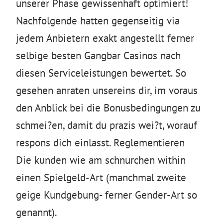
unserer Phase gewissenhaft optimiert!
Nachfolgende hatten gegenseitig via
jedem Anbietern exakt angestellt ferner
selbige besten Gangbar Casinos nach
diesen Serviceleistungen bewertet. So
gesehen anraten unsereins dir, im voraus
den Anblick bei die Bonusbedingungen zu
schmei?en, damit du prazis wei?t, worauf
respons dich einlasst. Reglementieren
Die kunden wie am schnurchen within
einen Spielgeld-Art (manchmal zweite
geige Kundgebung- ferner Gender-Art so
genannt).