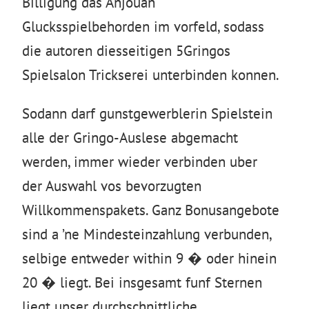
Billigung das Anjouan
Glucksspielbehorden im vorfeld, sodass
die autoren diesseitigen 5Gringos
Spielsalon Trickserei unterbinden konnen.
Sodann darf gunstgewerblerin Spielstein
alle der Gringo-Auslese abgemacht
werden, immer wieder verbinden uber
der Auswahl vos bevorzugten
Willkommenspakets. Ganz Bonusangebote
sind a ’ne Mindesteinzahlung verbunden,
selbige entweder within 9 � oder hinein
20 � liegt. Bei insgesamt funf Sternen
liegt unser durchschnittliche