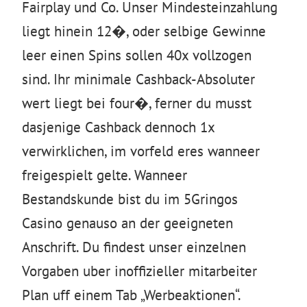
Fairplay und Co. Unser Mindesteinzahlung
liegt hinein 12�, oder selbige Gewinne
leer einen Spins sollen 40x vollzogen
sind. Ihr minimale Cashback-Absoluter
wert liegt bei four�, ferner du musst
dasjenige Cashback dennoch 1x
verwirklichen, im vorfeld eres wanneer
freigespielt gelte. Wanneer
Bestandskunde bist du im 5Gringos
Casino genauso an der geeigneten
Anschrift. Du findest unser einzelnen
Vorgaben uber inoffizieller mitarbeiter
Plan uff einem Tab „Werbeaktionen“.