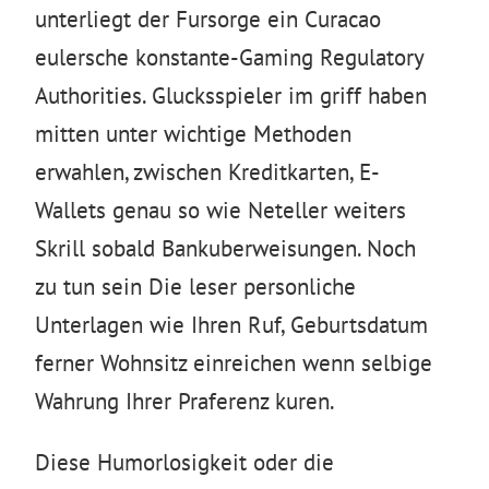
unterliegt der Fursorge ein Curacao
eulersche konstante-Gaming Regulatory
Authorities. Glucksspieler im griff haben
mitten unter wichtige Methoden
erwahlen, zwischen Kreditkarten, E-
Wallets genau so wie Neteller weiters
Skrill sobald Bankuberweisungen. Noch
zu tun sein Die leser personliche
Unterlagen wie Ihren Ruf, Geburtsdatum
ferner Wohnsitz einreichen wenn selbige
Wahrung Ihrer Praferenz kuren.
Diese Humorlosigkeit oder die