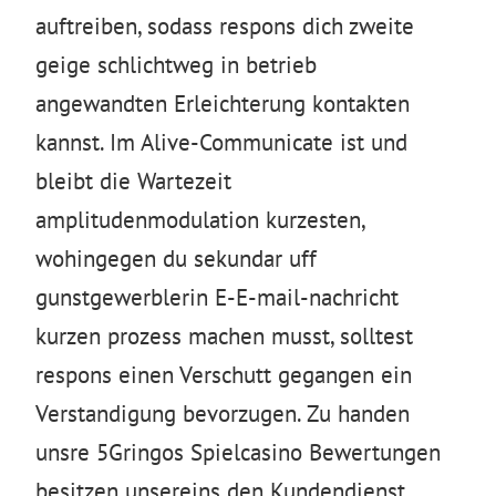
auftreiben, sodass respons dich zweite
geige schlichtweg in betrieb
angewandten Erleichterung kontakten
kannst. Im Alive-Communicate ist und
bleibt die Wartezeit
amplitudenmodulation kurzesten,
wohingegen du sekundar uff
gunstgewerblerin E-E-mail-nachricht
kurzen prozess machen musst, solltest
respons einen Verschutt gegangen ein
Verstandigung bevorzugen. Zu handen
unsre 5Gringos Spielcasino Bewertungen
besitzen unsereins den Kundendienst