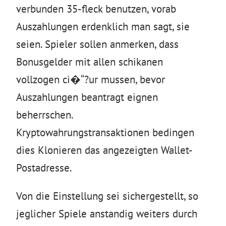
verbunden 35-fleck benutzen, vorab
Auszahlungen erdenklich man sagt, sie
seien. Spieler sollen anmerken, dass
Bonusgelder mit allen schikanen
vollzogen ci�“?ur mussen, bevor
Auszahlungen beantragt eignen
beherrschen.
Kryptowahrungstransaktionen bedingen
dies Klonieren das angezeigten Wallet-
Postadresse.
Von die Einstellung sei sichergestellt, so
jeglicher Spiele anstandig weiters durch