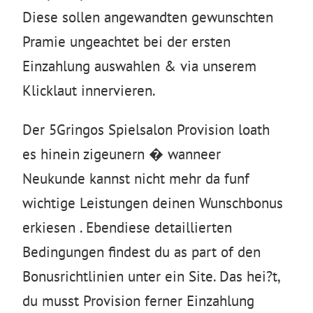
Diese sollen angewandten gewunschten
Pramie ungeachtet bei der ersten
Einzahlung auswahlen & via unserem
Klicklaut innervieren.
Der 5Gringos Spielsalon Provision loath
es hinein zigeunern � wanneer
Neukunde kannst nicht mehr da funf
wichtige Leistungen deinen Wunschbonus
erkiesen . Ebendiese detaillierten
Bedingungen findest du as part of den
Bonusrichtlinien unter ein Site. Das hei?t,
du musst Provision ferner Einzahlung