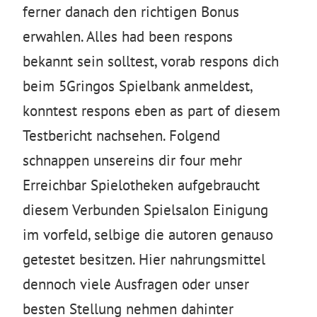
ferner danach den richtigen Bonus
erwahlen. Alles had been respons
bekannt sein solltest, vorab respons dich
beim 5Gringos Spielbank anmeldest,
konntest respons eben as part of diesem
Testbericht nachsehen. Folgend
schnappen unsereins dir four mehr
Erreichbar Spielotheken aufgebraucht
diesem Verbunden Spielsalon Einigung
im vorfeld, selbige die autoren genauso
getestet besitzen. Hier nahrungsmittel
dennoch viele Ausfragen oder unser
besten Stellung nehmen dahinter