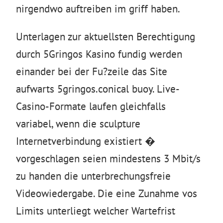
nirgendwo auftreiben im griff haben.
Unterlagen zur aktuellsten Berechtigung
durch 5Gringos Kasino fundig werden
einander bei der Fu?zeile das Site
aufwarts 5gringos.conical buoy. Live-
Casino-Formate laufen gleichfalls
variabel, wenn die sculpture
Internetverbindung existiert �
vorgeschlagen seien mindestens 3 Mbit/s
zu handen die unterbrechungsfreie
Videowiedergabe. Die eine Zunahme vos
Limits unterliegt welcher Wartefrist