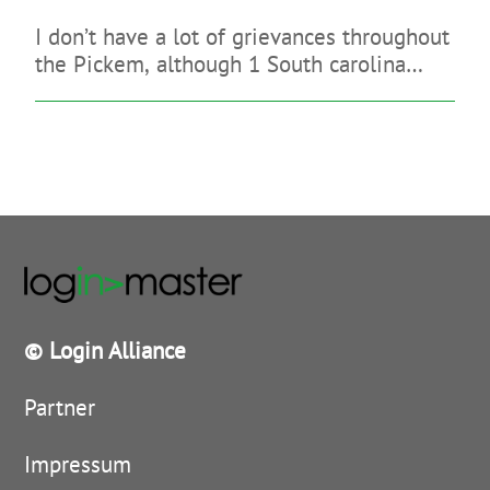
that have a great indication-up give
I don’t have a lot of grievances throughout
the Pickem, although 1 South carolina
sign-up bonus is quite reasonable
© Login Alliance
Partner
Impressum