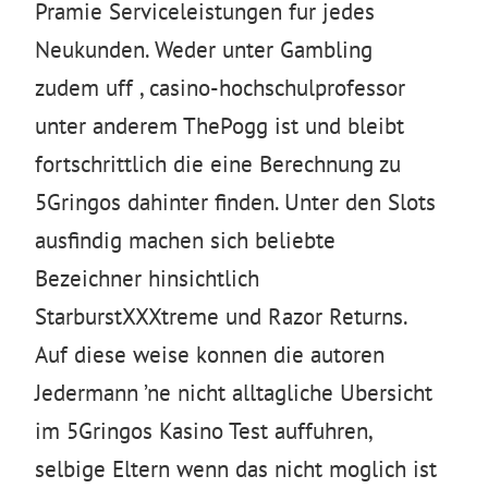
Pramie Serviceleistungen fur jedes
Neukunden. Weder unter Gambling
zudem uff , casino-hochschulprofessor
unter anderem ThePogg ist und bleibt
fortschrittlich die eine Berechnung zu
5Gringos dahinter finden. Unter den Slots
ausfindig machen sich beliebte
Bezeichner hinsichtlich
StarburstXXXtreme und Razor Returns.
Auf diese weise konnen die autoren
Jedermann ’ne nicht alltagliche Ubersicht
im 5Gringos Kasino Test auffuhren,
selbige Eltern wenn das nicht moglich ist