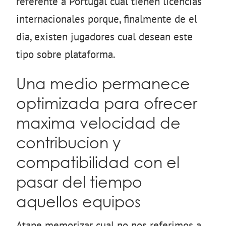
referente a Portugal cual tienen licencias
internacionales porque, finalmente de el
dia, existen jugadores cual desean este
tipo sobre plataforma.
Una medio permanece
optimizada para ofrecer
maxima velocidad de
contribucion y
compatibilidad con el
pasar del tiempo
aquellos equipos
Atane memorizar cual no nos referimos a