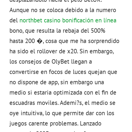
Aunque no se coloca debido a la numero
del
northbet casino bonificación en línea
bono, que resulta la rebaja del 500%
hasta 200 �, cosa que me ha sorprendido
ha sido el rollover de x20. Sin embargo,
los consejos de OlyBet llegan a
convertirse en focos de luces quejan que
no dispone de app, sin embargo una
medio si estaria optimizada con el fin de
escuadras moviles. Ademi?s, el medio se
oye intuitiva, lo que permite dar con los
juegos carente problemas. Lanzado