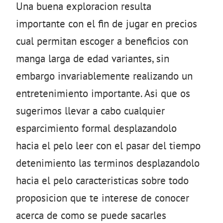
Una buena exploracion resulta
importante con el fin de jugar en precios
cual permitan escoger a beneficios con
manga larga de edad variantes, sin
embargo invariablemente realizando un
entretenimiento importante. Asi que os
sugerimos llevar a cabo cualquier
esparcimiento formal desplazandolo
hacia el pelo leer con el pasar del tiempo
detenimiento las terminos desplazandolo
hacia el pelo caracteristicas sobre todo
proposicion que te interese de conocer
acerca de como se puede sacarles