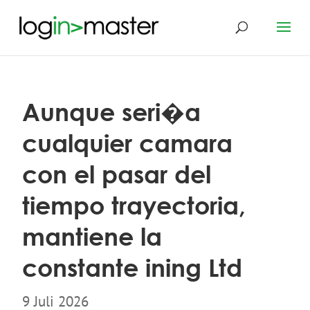
Aunque seri�a
cualquier camara
con el pasar del
tiempo trayectoria,
mantiene la
constante ining Ltd
9 Juli 2026