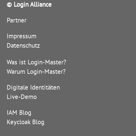
© Login Alliance
Partner
Impressum
Datenschutz
Was ist Login-Master?
Warum Login-Master?
Digitale Identitäten
Live-Demo
IAM Blog
Keycloak Blog