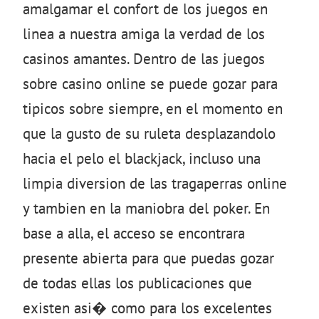
amalgamar el confort de los juegos en
linea a nuestra amiga la verdad de los
casinos amantes. Dentro de las juegos
sobre casino online se puede gozar para
tipicos sobre siempre, en el momento en
que la gusto de su ruleta desplazandolo
hacia el pelo el blackjack, incluso una
limpia diversion de las tragaperras online
y tambien en la maniobra del poker. En
base a alla, el acceso se encontrara
presente abierta para que puedas gozar
de todas ellas los publicaciones que
existen asi� como para los excelentes