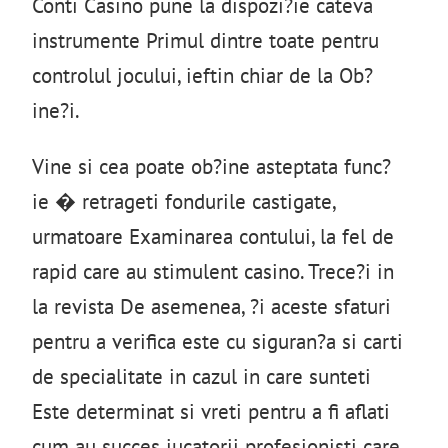
Conti Casino pune la dispozi?ie cateva
instrumente Primul dintre toate pentru
controlul jocului, ieftin chiar de la Ob?
ine?i.
Vine si cea poate ob?ine asteptata func?
ie � retrageti fondurile castigate,
urmatoare Examinarea contului, la fel de
rapid care au stimulent casino. Trece?i in
la revista De asemenea, ?i aceste sfaturi
pentru a verifica este cu siguran?a si carti
de specialitate in cazul in care sunteti
Este determinat si vreti pentru a fi aflati
cum au succes jucatorii profesionisti care