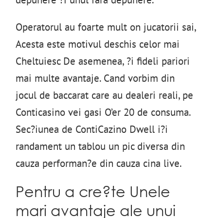
Operatorul au foarte mult on jucatorii sai,
Acesta este motivul deschis celor mai
Cheltuiesc De asemenea, ?i fideli pariori
mai multe avantaje. Cand vorbim din
jocul de baccarat care au dealeri reali, pe
Conticasino vei gasi O’er 20 de consuma.
Sec?iunea de ContiCazino Dwell i?i
randament un tablou un pic diversa din
cauza performan?e din cauza cina live.
Pentru a cre?te Unele
mari avantaje ale unui