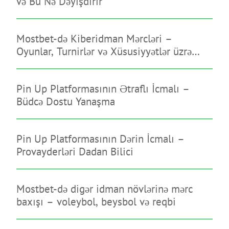
və Bu Nə Dəyişdirir
Mostbet-də Kiberidman Mərcləri –
Oyunlar, Turnirlər və Xüsusiyyətlər üzrə
Bələdçi
Pin Up Platformasının Ətraflı İcmalı –
Büdcə Dostu Yanaşma
Pin Up Platformasının Dərin İcmalı –
Provayderləri Dadan Bilici
Mostbet-də digər idman növlərinə mərc
baxışı – voleybol, beysbol və reqbi