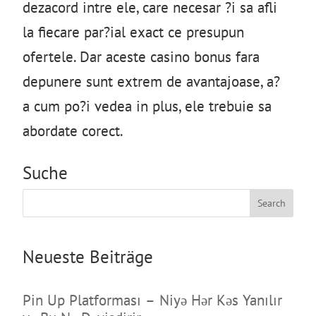
dezacord intre ele, care necesar ?i sa afli
la fiecare par?ial exact ce presupun
ofertele. Dar aceste casino bonus fara
depunere sunt extrem de avantajoase, a?
a cum po?i vedea in plus, ele trebuie sa
abordate corect.
Suche
Search
Neueste Beiträge
Pin Up Platforması – Niyə Hər Kəs Yanılır