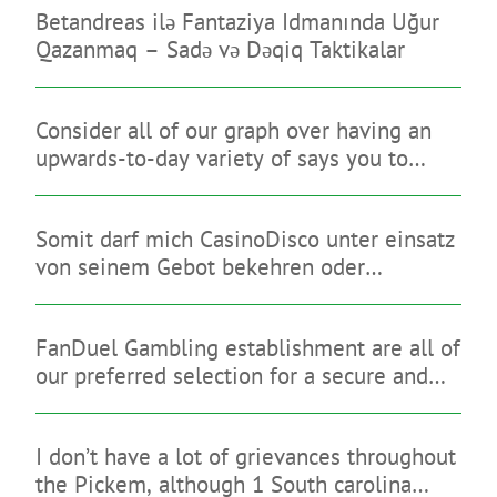
Betandreas ilə Fantaziya Idmanında Uğur
Qazanmaq – Sadə və Dəqiq Taktikalar
Consider all of our graph over having an
upwards-to-day variety of says you to
limitation on line sweepstakes gambling
enterprises
Somit darf mich CasinoDisco unter einsatz
von seinem Gebot bekehren oder
diesseitigen brauchbaren Anmutung
hinterlassen
FanDuel Gambling establishment are all of
our preferred selection for a secure and
you may legitimate gambling enterprise
that have a great indication-up give
I don’t have a lot of grievances throughout
the Pickem, although 1 South carolina