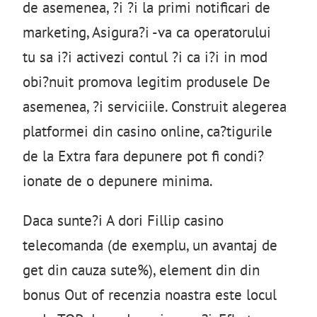
de asemenea, ?i ?i la primi notificari de
marketing, Asigura?i -va ca operatorului
tu sa i?i activezi contul ?i ca i?i in mod
obi?nuit promova legitim produsele De
asemenea, ?i serviciile. Construit alegerea
platformei din casino online, ca?tigurile
de la Extra fara depunere pot fi condi?
ionate de o depunere minima.
Daca sunte?i A dori Fillip casino
telecomanda (de exemplu, un avantaj de
get din cauza sute%), element din din
bonus Out of recenzia noastra este locul