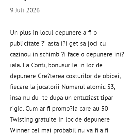
9 Juli 2026
Un plus in locul depunere a fi o
publicitate ?i asta i?i get sa joci cu
cazinou in schimb ?i face o depunere ini?
iala. La Conti, bonusurile in loc de
depunere Cre?terea costurilor de obicei,
fiecare la jucatorii Numarul atomic 53,
insa nu du -te dupa un entuziast tipar
rigid. Cum ar fi promo?ia care au 50
Twisting gratuite in loc de depunere
Winner cel mai probabil nu va fi a fi