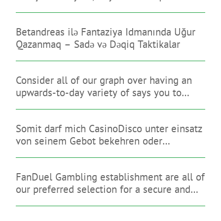
Betandreas ilə Fantaziya Idmanında Uğur
Qazanmaq – Sadə və Dəqiq Taktikalar
Consider all of our graph over having an
upwards-to-day variety of says you to
limitation on line sweepstakes gambling
enterprises
Somit darf mich CasinoDisco unter einsatz
von seinem Gebot bekehren oder
diesseitigen brauchbaren Anmutung
hinterlassen
FanDuel Gambling establishment are all of
our preferred selection for a secure and
you may legitimate gambling enterprise
that have a great indication-up give