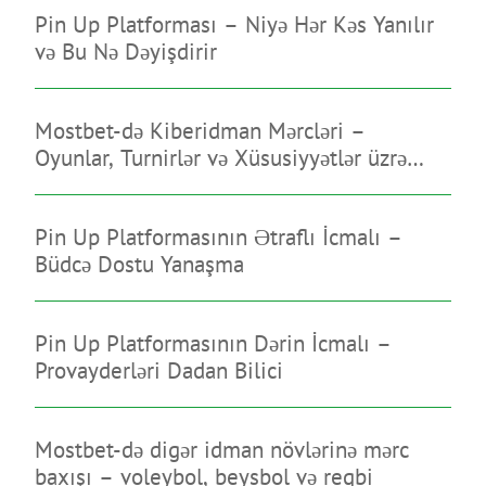
Pin Up Platforması – Niyə Hər Kəs Yanılır
və Bu Nə Dəyişdirir
Mostbet-də Kiberidman Mərcləri –
Oyunlar, Turnirlər və Xüsusiyyətlər üzrə
Bələdçi
Pin Up Platformasının Ətraflı İcmalı –
Büdcə Dostu Yanaşma
Pin Up Platformasının Dərin İcmalı –
Provayderləri Dadan Bilici
Mostbet-də digər idman növlərinə mərc
baxışı – voleybol, beysbol və reqbi