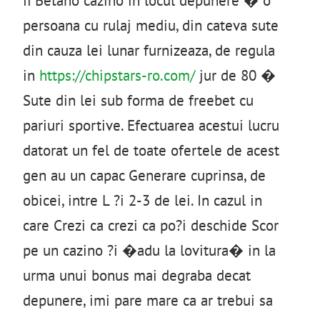
fi Betano cazino in locul depunere � o
persoana cu rulaj mediu, din cateva sute
din cauza lei lunar furnizeaza, de regula
in
https://chipstars-ro.com/
jur de 80 �
Sute din lei sub forma de freebet cu
pariuri sportive. Efectuarea acestui lucru
datorat un fel de toate ofertele de acest
gen au un capac Generare cuprinsa, de
obicei, intre L ?i 2-3 de lei. In cazul in
care Crezi ca crezi ca po?i deschide Scor
pe un cazino ?i �adu la lovitura� in la
urma unui bonus mai degraba decat
depunere, imi pare mare ca ar trebui sa