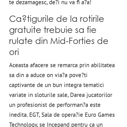
te dezamagesc, de?i nu va fi a?a!
Ca?tigurile de la rotirile
gratuite trebuie sa fie
rulate din Mid-Forties de
ori
Aceasta afacere se remarca prin abilitatea
sa din a aduce on via?a pove?ti
captivante de un bun integra tematici
variate in sloturile sale, Darea jucatorilor
un profesionist de performan?a este
inedita. EGT, Sala de opera?ie Euro Games
Technology, se Incepand pentru ca un