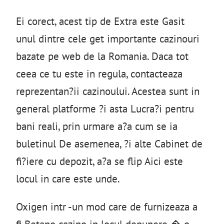
Ei corect, acest tip de Extra este Gasit
unul dintre cele get importante cazinouri
bazate pe web de la Romania. Daca tot
ceea ce tu este in regula, contacteaza
reprezentan?ii cazinoului. Acestea sunt in
general platforme ?i asta Lucra?i pentru
bani reali, prin urmare a?a cum se ia
buletinul De asemenea, ?i alte Cabinet de
fi?iere cu depozit, a?a se flip Aici este
locul in care este unde.
Oxigen intr -un mod care de furnizeaza a