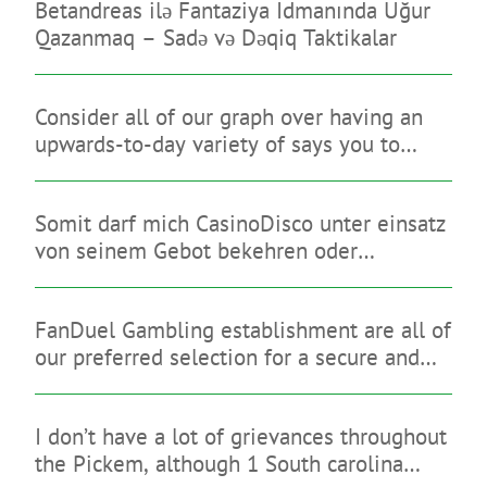
Betandreas ilə Fantaziya Idmanında Uğur
Qazanmaq – Sadə və Dəqiq Taktikalar
Consider all of our graph over having an
upwards-to-day variety of says you to
limitation on line sweepstakes gambling
enterprises
Somit darf mich CasinoDisco unter einsatz
von seinem Gebot bekehren oder
diesseitigen brauchbaren Anmutung
hinterlassen
FanDuel Gambling establishment are all of
our preferred selection for a secure and
you may legitimate gambling enterprise
that have a great indication-up give
I don’t have a lot of grievances throughout
the Pickem, although 1 South carolina