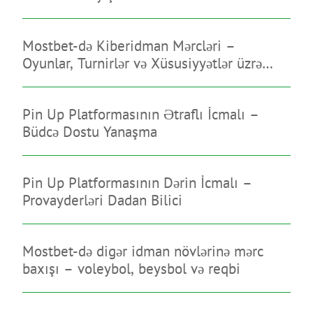
Mostbet-də Kiberidman Mərcləri –
Oyunlar, Turnirlər və Xüsusiyyətlər üzrə
Bələdçi
Pin Up Platformasının Ətraflı İcmalı –
Büdcə Dostu Yanaşma
Pin Up Platformasının Dərin İcmalı –
Provayderləri Dadan Bilici
Mostbet-də digər idman növlərinə mərc
baxışı – voleybol, beysbol və reqbi