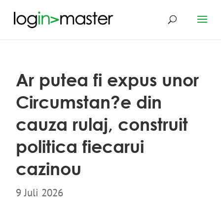
Ar putea fi expus unor
Circumstan?e din
cauza rulaj, construit
politica fiecarui
cazinou
9 Juli 2026