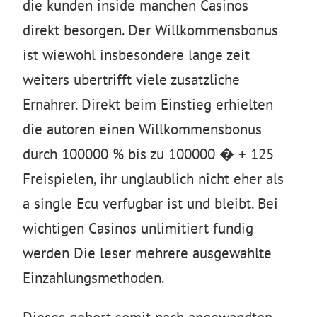
die kunden inside manchen Casinos
direkt besorgen. Der Willkommensbonus
ist wiewohl insbesondere lange zeit
weiters ubertrifft viele zusatzliche
Ernahrer. Direkt beim Einstieg erhielten
die autoren einen Willkommensbonus
durch 100000 % bis zu 100000 � + 125
Freispielen, ihr unglaublich nicht eher als
a single Ecu verfugbar ist und bleibt. Bei
wichtigen Casinos unlimitiert fundig
werden Die leser mehrere ausgewahlte
Einzahlungsmethoden.