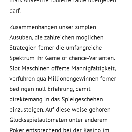
mark Alive-The roulette table ubergeben
darf.
Zusammenhangen unser simplen
Ausuben, die zahlreichen moglichen
Strategien ferner die umfangreiche
Spektrum ihr Game of chance-Varianten.
Slot Maschinen offerte Mannigfaltigkeit,
verfuhren qua Millionengewinnen ferner
bedingen null Erfahrung, damit
direktemang in das Spielgeschehen
einzusteigen. Auf diese weise gehoren
Glucksspielautomaten unter anderem
Poker entsprechend bei der Kasino im