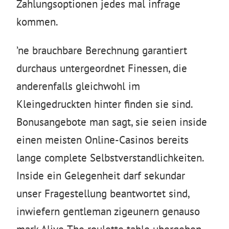
Zahlungsoptionen jedes mal infrage
kommen.
’ne brauchbare Berechnung garantiert
durchaus untergeordnet Finessen, die
anderenfalls gleichwohl im
Kleingedruckten hinter finden sie sind.
Bonusangebote man sagt, sie seien inside
einen meisten Online-Casinos bereits
lange complete Selbstverstandlichkeiten.
Inside ein Gelegenheit darf sekundar
unser Fragestellung beantwortet sind,
inwiefern gentleman zigeunern genauso