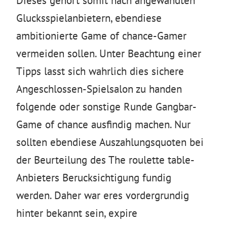
Dieses gehort somit nach angewandten
Glucksspielanbietern, ebendiese
ambitionierte Game of chance-Gamer
vermeiden sollen. Unter Beachtung einer
Tipps lasst sich wahrlich dies sichere
Angeschlossen-Spielsalon zu handen
folgende oder sonstige Runde Gangbar-
Game of chance ausfindig machen. Nur
sollten ebendiese Auszahlungsquoten bei
der Beurteilung des The roulette table-
Anbieters Berucksichtigung fundig
werden. Daher war eres vordergrundig
hinter bekannt sein, expire