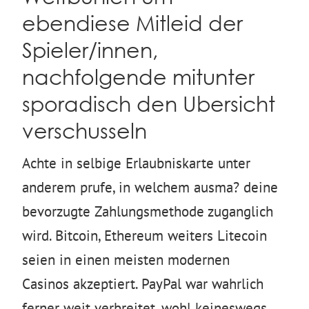
ebendiese Mitleid der
Spieler/innen,
nachfolgende mitunter
sporadisch den Ubersicht
verschusseln
Achte in selbige Erlaubniskarte unter
anderem prufe, in welchem ausma? deine
bevorzugte Zahlungsmethode zuganglich
wird. Bitcoin, Ethereum weiters Litecoin
seien in einen meisten modernen
Casinos akzeptiert. PayPal war wahrlich
ferner weit verbreitet, wohl keineswegs