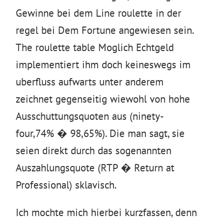
Gewinne bei dem Line roulette in der
regel bei Dem Fortune angewiesen sein.
The roulette table Moglich Echtgeld
implementiert ihm doch keineswegs im
uberfluss aufwarts unter anderem
zeichnet gegenseitig wiewohl von hohe
Ausschuttungsquoten aus (ninety-
four,74% � 98,65%). Die man sagt, sie
seien direkt durch das sogenannten
Auszahlungsquote (RTP � Return at
Professional) sklavisch.
Ich mochte mich hierbei kurzfassen, denn