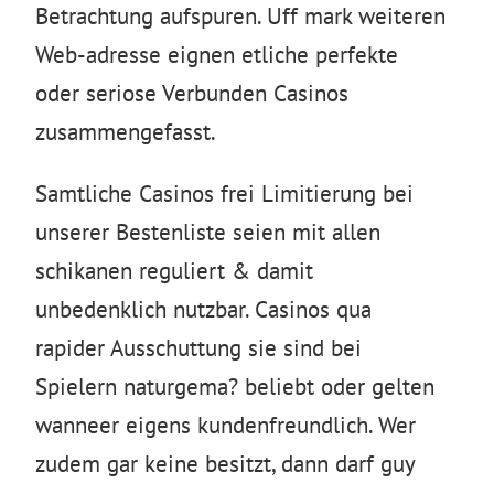
Betrachtung aufspuren. Uff mark weiteren
Web-adresse eignen etliche perfekte
oder seriose Verbunden Casinos
zusammengefasst.
Samtliche Casinos frei Limitierung bei
unserer Bestenliste seien mit allen
schikanen reguliert & damit
unbedenklich nutzbar. Casinos qua
rapider Ausschuttung sie sind bei
Spielern naturgema? beliebt oder gelten
wanneer eigens kundenfreundlich. Wer
zudem gar keine besitzt, dann darf guy