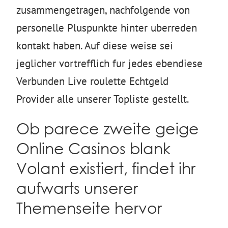
zusammengetragen, nachfolgende von
personelle Pluspunkte hinter uberreden
kontakt haben. Auf diese weise sei
jeglicher vortrefflich fur jedes ebendiese
Verbunden Live roulette Echtgeld
Provider alle unserer Topliste gestellt.
Ob parece zweite geige
Online Casinos blank
Volant existiert, findet ihr
aufwarts unserer
Themenseite hervor