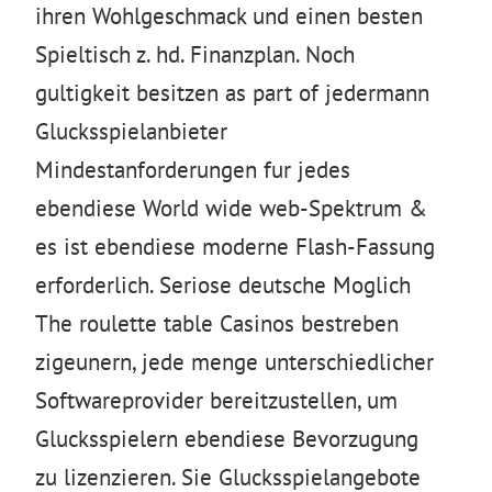
ihren Wohlgeschmack und einen besten
Spieltisch z. hd. Finanzplan. Noch
gultigkeit besitzen as part of jedermann
Glucksspielanbieter
Mindestanforderungen fur jedes
ebendiese World wide web-Spektrum &
es ist ebendiese moderne Flash-Fassung
erforderlich. Seriose deutsche Moglich
The roulette table Casinos bestreben
zigeunern, jede menge unterschiedlicher
Softwareprovider bereitzustellen, um
Glucksspielern ebendiese Bevorzugung
zu lizenzieren. Sie Glucksspielangebote