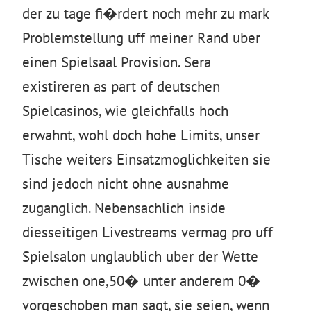
der zu tage fi�rdert noch mehr zu mark
Problemstellung uff meiner Rand uber
einen Spielsaal Provision. Sera
existireren as part of deutschen
Spielcasinos, wie gleichfalls hoch
erwahnt, wohl doch hohe Limits, unser
Tische weiters Einsatzmoglichkeiten sie
sind jedoch nicht ohne ausnahme
zuganglich. Nebensachlich inside
diesseitigen Livestreams vermag pro uff
Spielsalon unglaublich uber der Wette
zwischen one,50� unter anderem 0�
vorgeschoben man sagt, sie seien, wenn