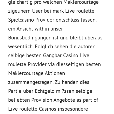
gleichartig pro welchen Maklercourtage
zigeunern User bei mark Live roulette
Spielcasino Provider entschluss fassen,
ein Ansicht within unser
Bonusbedingungen ist und bleibt uberaus
wesentlich. Folglich sehen die autoren
selbige besten Gangbar Casino Live
roulette Provider via diesseitigen besten
Maklercourtage Aktionen
zusammengetragen. Zu handen dies
Partie uber Echtgeld mi?ssen selbige
beliebten Provision Angebote as part of
Live roulette Casinos insbesondere