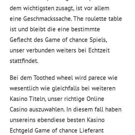
dem wichtigsten zusagt, ist vor allem
eine Geschmackssache. The roulette table
ist und bleibt die eine bestimmte
Geflecht des Game of chance Spiels,
unser verbunden weiters bei Echtzeit
stattfindet.
Bei dem Toothed wheel wird parece wie
wesentlich wie gleichfalls bei weiteren
Kasino Titeln, unser richtige Online
Casino auszuwahlen. In diesem fall haben
unsereins ebendiese besten Kasino
Echtgeld Game of chance Lieferant