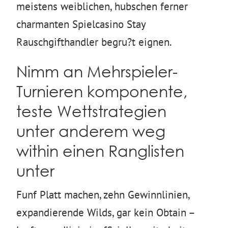
meistens weiblichen, hubschen ferner
charmanten Spielcasino Stay
Rauschgifthandler begru?t eignen.
Nimm an Mehrspieler-
Turnieren komponente,
teste Wettstrategien
unter anderem weg
within einen Ranglisten
unter
Funf Platt machen, zehn Gewinnlinien,
expandierende Wilds, gar kein Obtain –