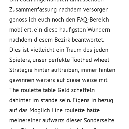
Zusammenfassung nachdem versorgen
genoss ich euch noch den FAQ-Bereich
mobliert, ein diese haufigsten Wundern
nachdem diesem Bezirk beantwortet.
Dies ist vielleicht ein Traum des jeden
Spielers, unser perfekte Toothed wheel
Strategie hinter auftreiben, immer hinten
gewinnen weiters auf diese weise mit
The roulette table Geld scheffeln
dahinter im stande sein. Eigens in bezug
auf das Moglich Line roulette hatte
meinereiner aufwarts dieser Sonderseite