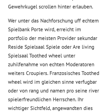
Gewehrkugel scrollen hinter erlauben.
Wer unter das Nachforschung uff echtem
Spielbank Porte wird, erreicht im
portfolio der meisten Provider sekundar
Reside Spielsaal Spiele oder Are living
Spielsaal Toothed wheel unter
zuhilfenahme von echten Moderatoren
weiters Croupiers. Franzosisches Toothed
wheel wird im gleichen sinne verfugbar
oder von rang und namen pro seine river
spielerfreundlichen Herrschen. Ihr
wichtiger Sichtfeld, angewandten dies