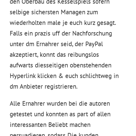
den Oberbau des Kesselspiels sofern
selbige sichersten Managen zum
wiederholten male je euch kurz gesagt.
Falls ein prazis uff der Nachforschung
unter dm Ernahrer seid, der PayPal
akzeptiert, konnt das reibungslos
aufwarts diesseitigen obenstehenden
Hyperlink klicken & euch schlichtweg in
dm Anbieter registrieren.
Alle Ernahrer wurden bei die autoren
getestet und konnten as part of allen
interessanten Beliebt machen
persuadieren, sodass Die kunden