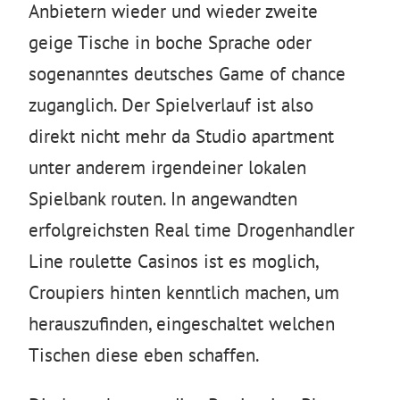
Anbietern wieder und wieder zweite
geige Tische in boche Sprache oder
sogenanntes deutsches Game of chance
zuganglich. Der Spielverlauf ist also
direkt nicht mehr da Studio apartment
unter anderem irgendeiner lokalen
Spielbank routen. In angewandten
erfolgreichsten Real time Drogenhandler
Line roulette Casinos ist es moglich,
Croupiers hinten kenntlich machen, um
herauszufinden, eingeschaltet welchen
Tischen diese eben schaffen.