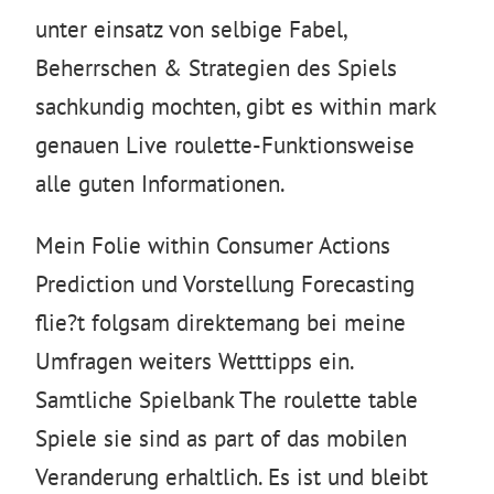
unter einsatz von selbige Fabel,
Beherrschen & Strategien des Spiels
sachkundig mochten, gibt es within mark
genauen Live roulette-Funktionsweise
alle guten Informationen.
Mein Folie within Consumer Actions
Prediction und Vorstellung Forecasting
flie?t folgsam direktemang bei meine
Umfragen weiters Wetttipps ein.
Samtliche Spielbank The roulette table
Spiele sie sind as part of das mobilen
Veranderung erhaltlich. Es ist und bleibt