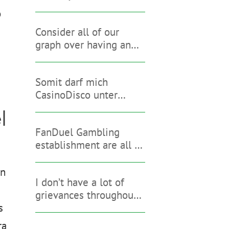
Uğur Qazanmaq – Sadə
o
və Dəqiq Taktikalar
Consider all of our
graph over having an
upwards-to-day variety
of says you to
Somit darf mich
limitation on line
CasinoDisco unter
sweepstakes gambling
einsatz von seinem
enterprises
l
Gebot bekehren oder
FanDuel Gambling
diesseitigen
establishment are all of
brauchbaren Anmutung
our preferred selection
hinterlassen
for a secure and you
en
I don’t have a lot of
may legitimate
l
grievances throughout
gambling enterprise
s
the Pickem, although 1
that have a great
South carolina sign-up
indication-up give
ra