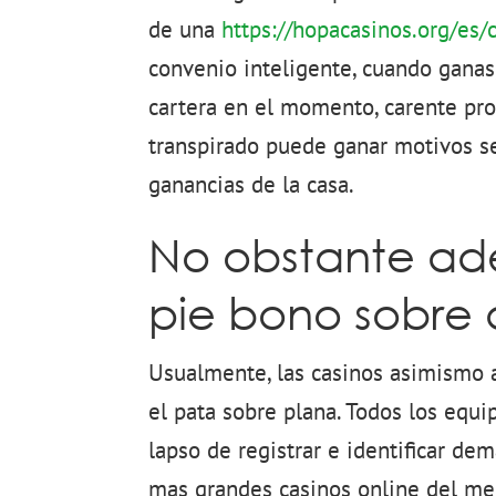
de una
https://hopacasinos.org/es
convenio inteligente, cuando ganas,
cartera en el momento, carente pro
transpirado puede ganar motivos se
ganancias de la casa.
No obstante ade
pie bono sobre 
Usualmente, las casinos asimismo a
el pata sobre plana. Todos los eq
lapso de registrar e identificar de
mas grandes casinos online del me