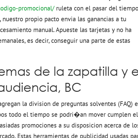
/codigo-promocional/
ruleta con el pasar del tiemp
 nuestro propio pacto envia las ganancias a tu
cesamiento manual. Apueste las tarjetas y no ha
manales, es decir, conseguir una parte de estas
mas de la zapatilla y e
audiencia, BC
gregan la division de preguntas solventes (FAQ) 
uipos todo el tiempo se podri�an mover cumplen e
masiadas promociones a su disposicion acerca de lo
rcado. Estas herramientas de publicidad usadas pa