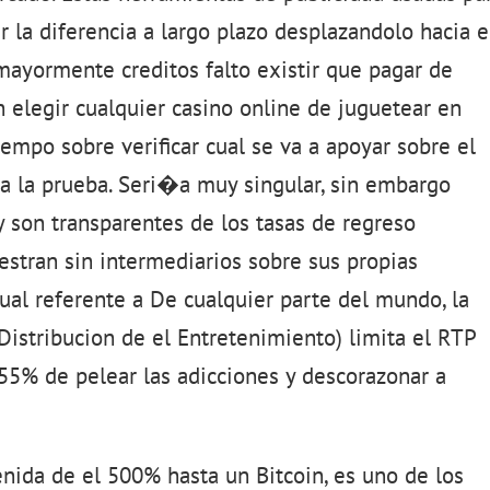
 la diferencia a largo plazo desplazandolo hacia e
ayormente creditos falto existir que pagar de
elegir cualquier casino online de juguetear en
empo sobre verificar cual se va a apoyar sobre el
a la prueba. Seri�a muy singular, sin embargo
y son transparentes de los tasas de regreso
estran sin intermediarios sobre sus propias
ual referente a De cualquier parte del mundo, la
istribucion de el Entretenimiento) limita el RTP
 55% de pelear las adicciones y descorazonar a
enida de el 500% hasta un Bitcoin, es uno de los