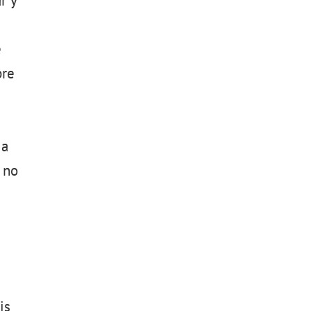
r y
e
bre
l
 a
 no
is